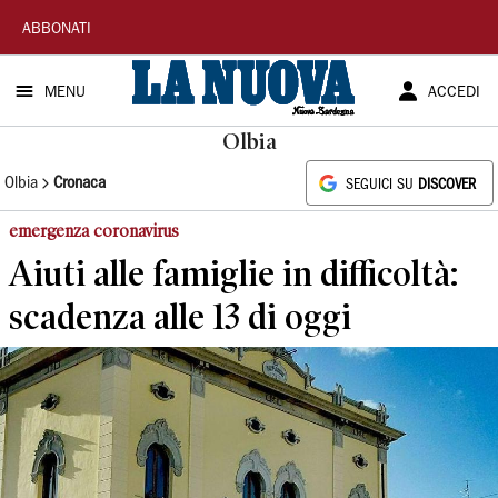
La
ABBONATI
Nuova
MENU
ACCEDI
Sardegna
Olbia
Olbia
Cronaca
SEGUICI SU
DISCOVER
emergenza coronavirus
Aiuti alle famiglie in difficoltà:
scadenza alle 13 di oggi