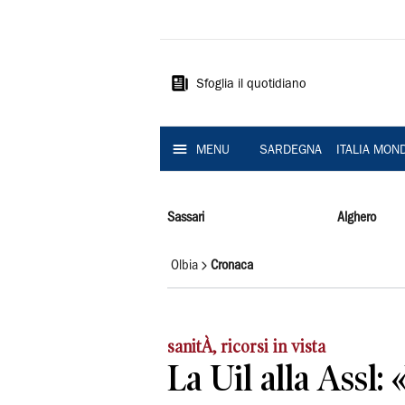
La
Nuova
Sardegna
Sfoglia il quotidiano
MENU
SARDEGNA
ITALIA MON
Sassari
Alghero
Olbia
Cronaca
sanitÀ, ricorsi in vista
La Uil alla Assl: 