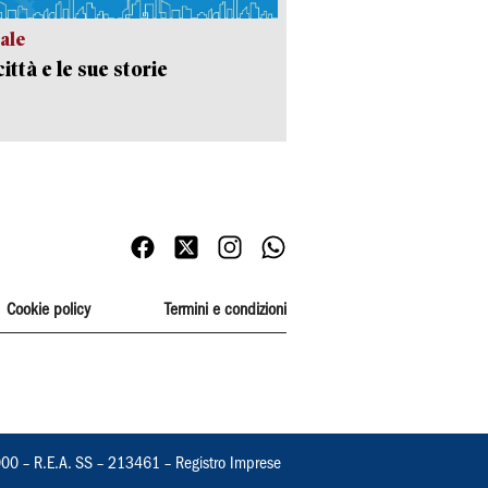
ale
ittà e le sue storie
Cookie policy
Termini e condizioni
000 – R.E.A. SS – 213461 – Registro Imprese