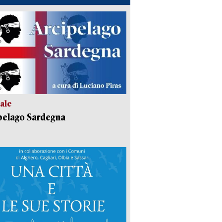
ale
pelago Sardegna