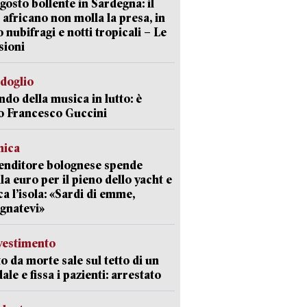
gosto bollente in Sardegna: il
 africano non molla la presa, in
o nubifragi e notti tropicali – Le
sioni
rdoglio
ndo della musica in lutto: è
o Francesco Guccini
mica
enditore bolognese spende
la euro per il pieno dello yacht e
ca l’isola: «Sardi di emme,
gnatevi»
avestimento
to da morte sale sul tetto di un
ale e fissa i pazienti: arrestato