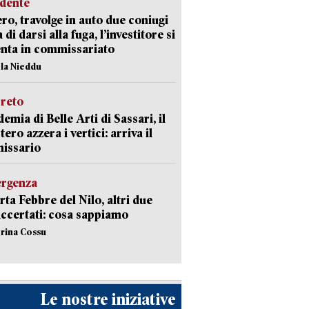
idente
ro, travolge in auto due coniugi
di darsi alla fuga, l’investitore si
nta in commissariato
ola Nieddu
creto
emia di Belle Arti di Sassari, il
tero azzera i vertici: arriva il
issario
ergenza
erta Febbre del Nilo, altri due
accertati: cosa sappiamo
erina Cossu
Le nostre iniziative