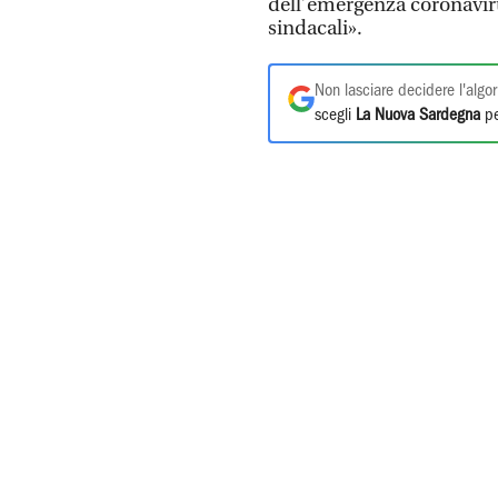
dell’emergenza coronaviru
sindacali».
Non lasciare decidere l'algor
scegli
La Nuova Sardegna
pe