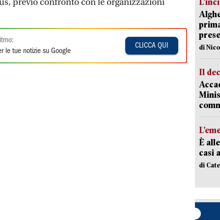
s, previo confronto con le organizzazioni
L’inc
Alghe
prima 
prese
itmo:
CLICCA QUI
di Nic
r le tue notizie su Google
Il de
Accad
Minis
comm
L’em
È all
casi 
di Cat