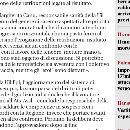
Ferra
e delle retribuzioni legate al risultato.
caldo
arriv
rgherita Canu, responsabile sanità della Uil
previ
to del genere ci saremo aspettati altre priorità.
azioni contrattuali che i lavoratori attendono
ressioni orizzontali, i buoni pasto fermi al
Il co
sino l’erogazione delle retribuzioni-risultato
Il mo
vece, senza alcun confronto con le
mort
 con il favore delle tenebre, mettere mano a
 sono stati oggetto di discussione. Si potrebbe
Pole
a delle tempistiche sia avvenuta con l’obiettivo
Impr
raccia, mentre gli “eroi” sono distratti».
137mi
attac
a Uil Fpl, l’aggiornamento del sistema di
vergo
sempio, la scomparsa del diritto di poter
de il giudizio individuale che il lavoratore
mo all’Ats-Assl – conclude la responsabile della
Il tr
i saldare le competenze in sospeso con i
Vesti
ccordi con la Regione, invece che portare avanti
osped
en altro confronto. Pertanto, la delibera deve
ndone l’approvazione dopo la fine