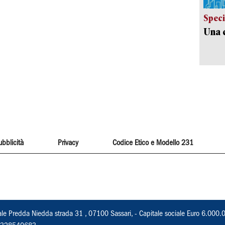
Speci
Una c
ubblicità
Privacy
Codice Etico e Modello 231
ale Predda Niedda strada 31 , 07100 Sassari, - Capitale sociale Euro 6.000.