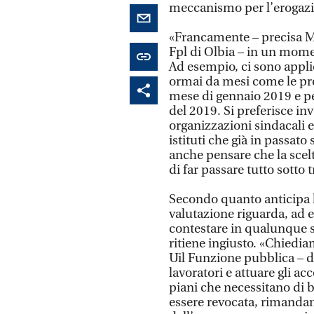
meccanismo per l’erogazion
«Francamente – precisa Ma
Fpl di Olbia – in un momen
Ad esempio, ci sono applic
ormai da mesi come le prog
mese di gennaio 2019 e per
del 2019. Si preferisce in
organizzazioni sindacali e
istituti che già in passato
anche pensare che la scelt
di far passare tutto sotto t
Secondo quanto anticipa l
valutazione riguarda, ad e
contestare in qualunque se
ritiene ingiusto. «Chiedia
Uil Funzione pubblica – d
lavoratori e attuare gli a
piani che necessitano di b
essere revocata, rimanda