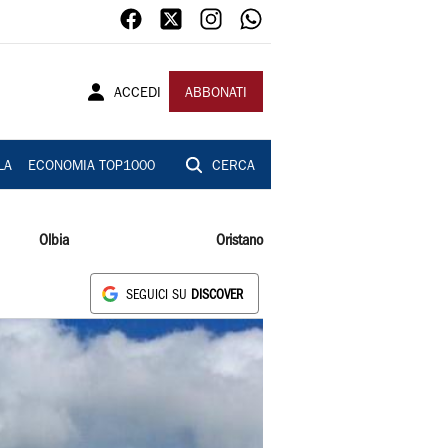
ACCEDI
ABBONATI
LA
ECONOMIA TOP1000
CERCA
Olbia
Oristano
SEGUICI SU
DISCOVER