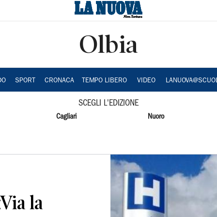
Olbia
DO
SPORT
CRONACA
TEMPO LIBERO
VIDEO
LANUOVA@SCUO
SCEGLI L'EDIZIONE
Cagliari
Nuoro
«Via la