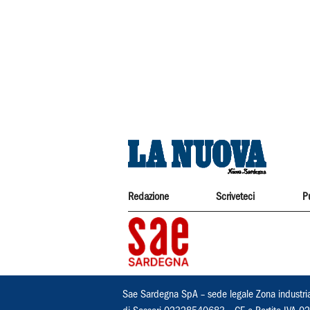
Redazione
Scriveteci
P
Sae Sardegna SpA – sede legale Zona industri