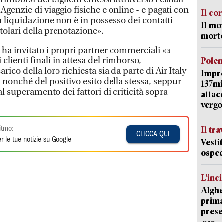
e Agenzie di viaggio fisiche e online - e pagati con
Il co
 in liquidazione non è in possesso dei contatti
Il mo
itolari della prenotazione».
mort
o ha invitato i propri partner commerciali «a
lienti finali in attesa del rimborso,
Pole
ico della loro richiesta sia da parte di Air Italy
Impr
, nonché del positivo esito della stessa, seppur
137mi
al superamento dei fattori di criticità sopra
attac
vergo
Il tr
itmo:
CLICCA QUI
r le tue notizie su Google
Vesti
osped
L’inc
Alghe
prima 
prese