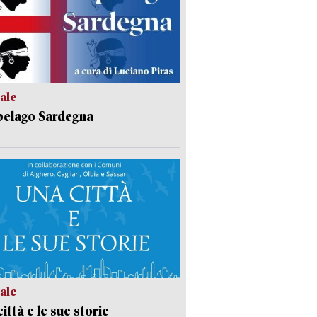
ale
pelago Sardegna
ale
ittà e le sue storie