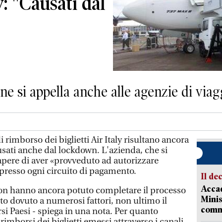
ly: "Causati dal
one si appella anche alle agenzie di viag
 rimborso dei biglietti Air Italy risultano ancora
ausati anche dal lockdown. L'azienda, che si
sapere di aver «provveduto ad autorizzare
 presso ogni circuito di pagamento.
Il de
Accad
 non hanno ancora potuto completare il processo
Minis
to dovuto a numerosi fattori, non ultimo il
comm
si Paesi - spiega in una nota. Per quanto
rimborsi dei biglietti emessi attraverso i canali