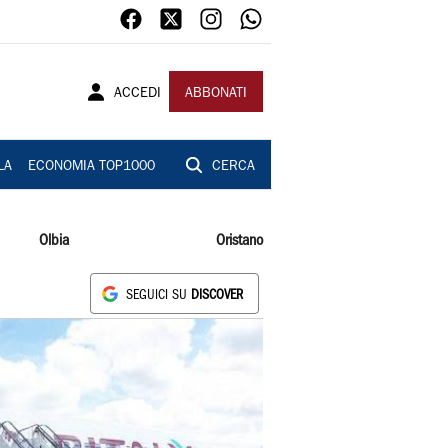
ACCEDI
ABBONATI
LA
ECONOMIA TOP1000
CERCA
Olbia
Oristano
SEGUICI SU
DISCOVER