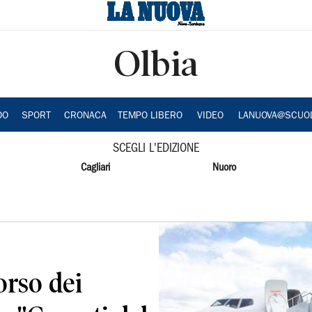
Olbia
DO
SPORT
CRONACA
TEMPO LIBERO
VIDEO
LANUOVA@SCUO
SCEGLI L'EDIZIONE
Cagliari
Nuoro
orso dei