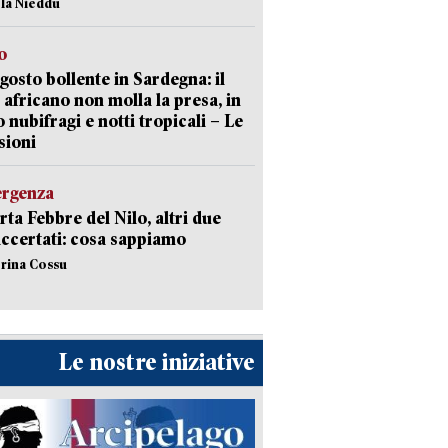
ola Nieddu
o
gosto bollente in Sardegna: il
 africano non molla la presa, in
o nubifragi e notti tropicali – Le
sioni
ergenza
erta Febbre del Nilo, altri due
accertati: cosa sappiamo
erina Cossu
Le nostre iniziative