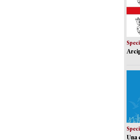
Speci
Arci
Speci
Una c