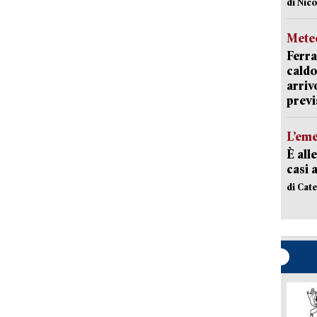
di Nic
Mete
Ferra
caldo
arriv
previ
L’em
È all
casi 
di Cat