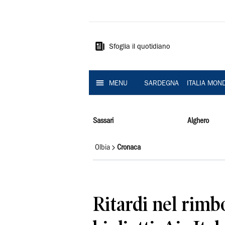
La
Nuova
Sardegna
Sfoglia il quotidiano
MENU
SARDEGNA
ITALIA MON
Sassari
Alghero
Olbia
Cronaca
Ritardi nel rimb