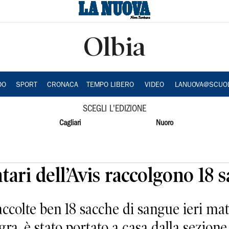
Olbia
DO
SPORT
CRONACA
TEMPO LIBERO
VIDEO
LANUOVA@SCUO
SCEGLI L'EDIZIONE
Cagliari
Nuoro
tari dell’Avis raccolgono 18 
colte ben 18 sacche di sangue ieri matt
gra, è stato portato a casa dalla sezion