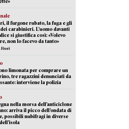
ette»
unale
ri, il furgone rubato, la fuga e gli
 dei carabinieri. L’uomo davanti
dice si giustifica così: «Volevo
re, non lo facevo da tanto»
 Fiori
so
ono limonata per comprare un
ino, tre ragazzini denunciati da
ssante: interviene la polizia
o
gna nella morsa dell’anticiclone
ano: arriva il picco dell’ondata di
e, possibili nubifragi in diverse
dell’isola