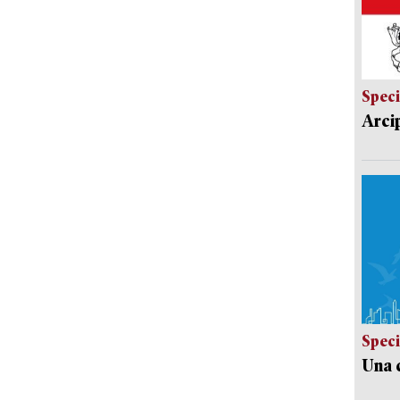
Speci
Arci
Speci
Una c