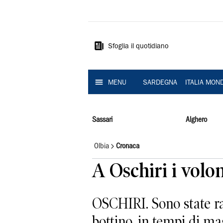
La
Nuova
Sardegna
Sfoglia il quotidiano
MENU
SARDEGNA
ITALIA MON
Sassari
Alghero
Olbia
Cronaca
A Oschiri i volon
OSCHIRI. Sono state rac
bottino, in tempi di ma