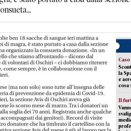
onsueta...
lte ben 18 sacche di sangue ieri mattina a
pi di magra, è stato portato a casa dalla sezione
ha organizzato la consueta donazione. «In un
ello che stiamo affrontando – dicono dal
Caso
e di volontari di Oschiri – ci dobbiamo ritenere
Scont
e, come sempre, è in collaborazione con il
la Sp
ieri.
e aer
cosa 
se (ma non solo) sono tutte all'insegna delle
eria di prevenzione da epidemia di Covid-19.
eri, la sezione Avis di Oschiri aveva già
Il fur
ne lo scorso mese di marzo. Tra i donatori un
Vanno
lla soglia dei 70 anni. Registrata anche qualche
svali
accompagnati dai genitori). Record di visite
medic
ro donatore che ha timbrato il cartellino con la
profe
iva sezione Avis del paese è già al lavoro per la