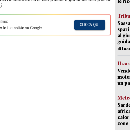
le ric
.)
Trib
itmo:
Sassa
CLICCA QUI
r le tue notizie su Google
spari
al giu
guida
di Luca
Il ca
Vend
motor
un pa
Mete
Sarde
afric
calor
zone 