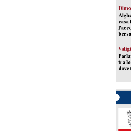
Dimo
Alghe
casa 
l'acc
bersa
Valig
Parla
tra l
dove 