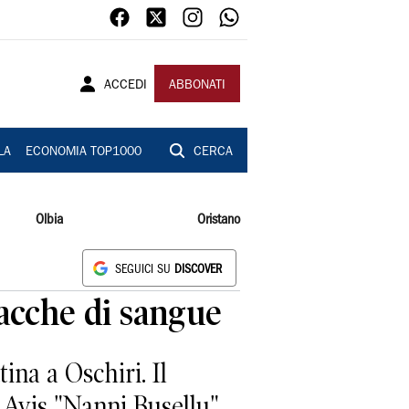
ACCEDI
ABBONATI
LA
ECONOMIA TOP1000
CERCA
Olbia
Oristano
SEGUICI SU
DISCOVER
sacche di sangue
ina a Oschiri. Il
e Avis "Nanni Busellu"