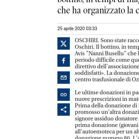
che ha organizzato la c
25 aprile 2020 03:33
OSCHIRI. Sono state racco
Oschiri. Il bottino, in tem
Avis "Nanni Busellu" che 
periodo difficile come qu
direttivo dell'associazion
soddisfatti». La donazion
centro trasfusionale di Oz
Le ultime donazioni in pae
nuove prescrizioni in mat
Prima della donazione di i
promosso un'altra donazio
signore assiduo donatore a
prima donazione (giovani 
all'autoemoteca per un alt
donazione numero 80. L'att