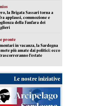
nios
ro, la Brigata Sassari torna a
fra applausi, commozione e
oglienza della Fanfara dei
glieri
ie pronte
mentari in vacanza, la Sardegna
e mete più amate dai politici: ecco
trascorreranno l’estate
Le nostre iniziative