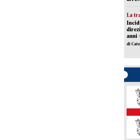
La tr
Incid
direz
anni 
di Cat