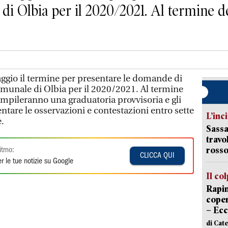
di Olbia per il 2020/2021. Al termine dell
aggio il termine per presentare le domande di
comunale di Olbia per il 2020/2021. Al termine
 compileranno una graduatoria provvisoria e gli
ntare le osservazioni e contestazioni entro sette
L’inc
e.
Sassa
travo
rosso
itmo:
CLICCA QUI
r le tue notizie su Google
Il co
Rapin
coper
– Ecc
di Cat