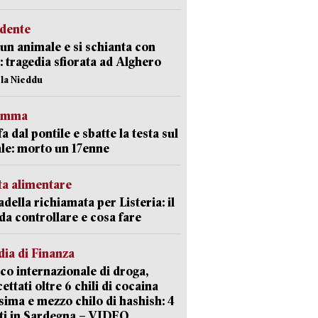
idente
 un animale e si schianta con
o: tragedia sfiorata ad Alghero
ola Nieddu
ramma
fa dal pontile e sbatte la testa sul
le: morto un 17enne
ta alimentare
della richiamata per Listeria: il
 da controllare e cosa fare
ia di Finanza
ico internazionale di droga,
cettati oltre 6 chili di cocaina
sima e mezzo chilo di hashish: 4
ti in Sardegna – VIDEO