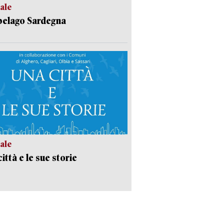
ale
pelago Sardegna
ale
ittà e le sue storie