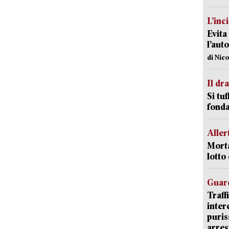
L’inc
Evita
l’aut
di Nic
Il d
Si tuf
fonda
Aller
Morta
lotto
Guard
Traff
inter
puris
arres