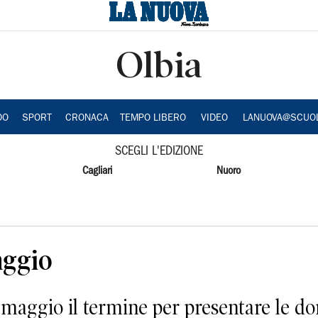
Olbia
DO
SPORT
CRONACA
TEMPO LIBERO
VIDEO
LANUOVA@SCUO
SCEGLI L'EDIZIONE
Cagliari
Nuoro
aggio
9 maggio il termine per presentare le d