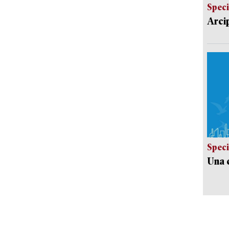
Speci
Arci
Speci
Una c