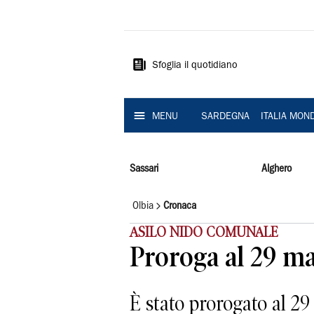
La
Nuova
Sardegna
Sfoglia il quotidiano
MENU
SARDEGNA
ITALIA MON
Sassari
Alghero
Olbia
Cronaca
ASILO NIDO COMUNALE
Proroga al 29 m
È stato prorogato al 2