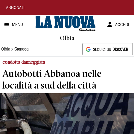
La
ABBONATI
Nuova
MENU
ACCEDI
Sardegna
Olbia
Olbia
Cronaca
SEGUICI SU
DISCOVER
condotta danneggiata
Autobotti Abbanoa nelle
località a sud della città