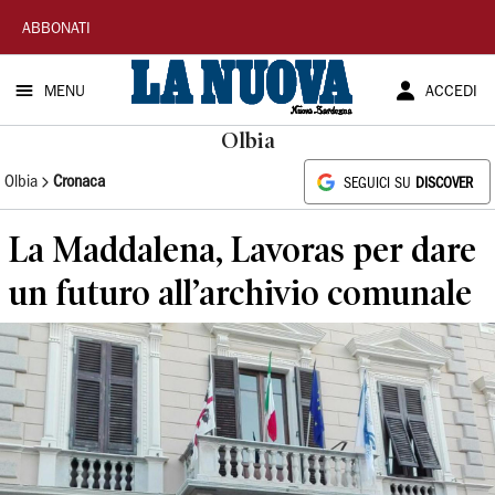
La
ABBONATI
Nuova
MENU
ACCEDI
Sardegna
Olbia
Olbia
Cronaca
SEGUICI SU
DISCOVER
La Maddalena, Lavoras per dare
un futuro all’archivio comunale