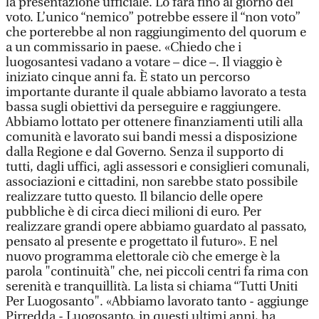
la presentazione ufficiale. Lo farà fino al giorno del
voto. L’unico “nemico” potrebbe essere il “non voto”
che porterebbe al non raggiungimento del quorum e
a un commissario in paese. «Chiedo che i
luogosantesi vadano a votare – dice –. Il viaggio è
iniziato cinque anni fa. È stato un percorso
importante durante il quale abbiamo lavorato a testa
bassa sugli obiettivi da perseguire e raggiungere.
Abbiamo lottato per ottenere finanziamenti utili alla
comunità e lavorato sui bandi messi a disposizione
dalla Regione e dal Governo. Senza il supporto di
tutti, dagli uffici, agli assessori e consiglieri comunali,
associazioni e cittadini, non sarebbe stato possibile
realizzare tutto questo. Il bilancio delle opere
pubbliche è di circa dieci milioni di euro. Per
realizzare grandi opere abbiamo guardato al passato,
pensato al presente e progettato il futuro». E nel
nuovo programma elettorale ciò che emerge è la
parola "continuità" che, nei piccoli centri fa rima con
serenità e tranquillità. La lista si chiama “Tutti Uniti
Per Luogosanto". «Abbiamo lavorato tanto - aggiunge
Pirredda - Luogosanto, in questi ultimi anni, ha