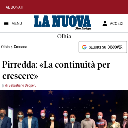
La
ABBONATI
Nuova
MENU
ACCEDI
Sardegna
Olbia
Olbia
Cronaca
SEGUICI SU
DISCOVER
Pirredda: «La continuità per
crescere»
di Sebastiano Depperu