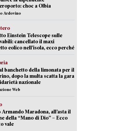
aeroporto: choc a Olbia
lo Ardovino
stero
etto Einstein Telescope sulle
vabili: cancellato il maxi
tto eolico nell’isola, ecco perché
oria
al banchetto della limonata per il
ino, dopo la multa scatta la gara
lidarietà nazionale
azione Web
o
 Armando Maradona, all’asta il
ne della “Mano di Dio” – Ecco
o vale