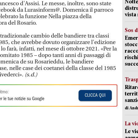
Notte
esco d'Assisi. Le messe, inoltre, sono state
distr
facebook da Lurasinform@. Domenica il parroco
vista
lebrato la funzione Nella piazza della
ora del Rosario.
Sos d
 tradizionale cambio delle bandiere tra classi
Emerg
 1985, che avrebbe dovuto organizzare l'edizione
stocc
lo farà, infatti, nel mese di ottobre 2021. «Per la
racco
comitato 1985 – dopo tanti anni di passaggi di
risch
omenica de su Rosarieddu, le bandiere
succ
se, nelle case dei coetanei della classe del 1985
rivederci».
(s.d.)
Trasp
Ritar
itmo:
terri
CLICCA QUI
r le tue notizie su Google
sanzi
di And
La vi
Le vi
aggre