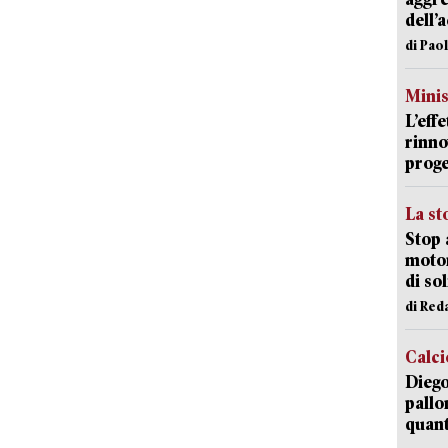
dell’
di Pao
Mini
L’eff
rinno
proge
La st
Stop 
motor
di so
di Red
Calci
Diego
pallo
quant