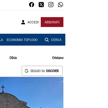
ACCEDI
ABBONATI
LA
ECONOMIA TOP1000
CERCA
Olbia
Oristano
SEGUICI SU
DISCOVER