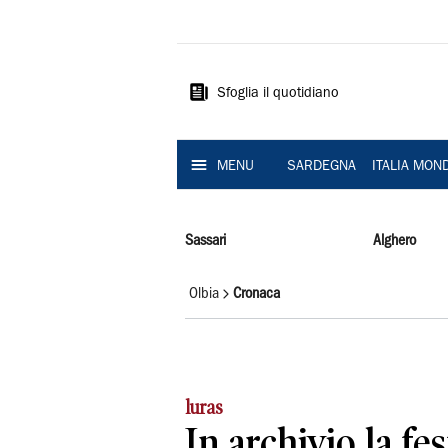
La
Nuova
Sardegna
Sfoglia il quotidiano
MENU
SARDEGNA
ITALIA MON
Sassari
Alghero
Olbia
Cronaca
luras
In archivio la fe