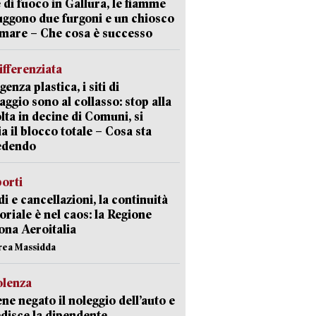
 di fuoco in Gallura, le fiamme
uggono due furgoni e un chiosco
 mare – Che cosa è successo
ifferenziata
enza plastica, i siti di
aggio sono al collasso: stop alla
lta in decine di Comuni, si
ia il blocco totale – Cosa sta
edendo
orti
di e cancellazioni, la continuità
toriale è nel caos: la Regione
ona Aeroitalia
rea Massidda
olenza
ene negato il noleggio dell’auto e
disce la dipendente