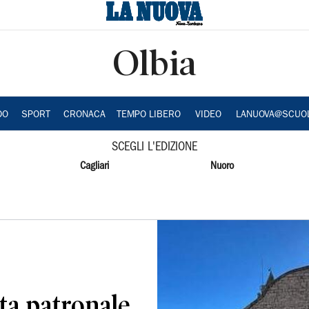
Olbia
DO
SPORT
CRONACA
TEMPO LIBERO
VIDEO
LANUOVA@SCUO
SCEGLI L'EDIZIONE
Cagliari
Nuoro
sta patronale,