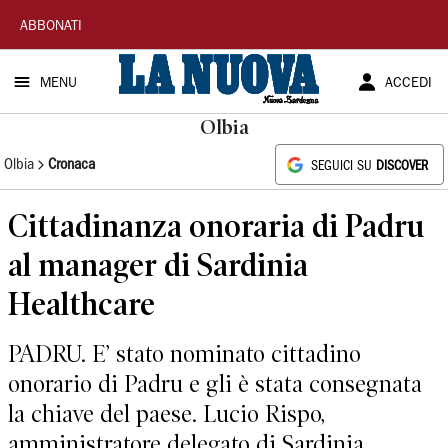
La
ABBONATI
Nuova
MENU
ACCEDI
Sardegna
Olbia
Olbia
Cronaca
SEGUICI SU
DISCOVER
Cittadinanza onoraria di Padru
al manager di Sardinia
Healthcare
PADRU. E’ stato nominato cittadino
onorario di Padru e gli è stata consegnata
la chiave del paese. Lucio Rispo,
amministratore delegato di Sardinia