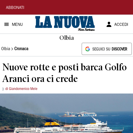
La
ABBONATI
Nuova
MENU
ACCEDI
Sardegna
Olbia
Olbia
Cronaca
SEGUICI SU
DISCOVER
Nuove rotte e posti barca Golfo
Aranci ora ci crede
di Giandomenico Mele