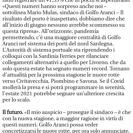
fatto registrare un +1,53% che in pochi si aspettavano.
«Questi numeri hanno sorpreso anche noi –
sottolinea Mario Mulas, sindaco di Golfo Aranci – Il
risultato del porto è inaspettato, dobbiamo dire che
all’inizio di giugno nessuno avrebbe scommesso su
questa ripresa». All’orizzonte, pandemia
permettendo, c’è una maggiore centralità di Golfo
Aranci nel sistema dei porti del nord Sardegna.
L’Autorità di sistema portuale sta riprendendo i
colloqui con la Sardinia Ferries per rilanciare
collegamenti alternativi a quello per Livorno, che da
solo questa estate ha segnato numeri record. Tornano
d’attualità per la prossima stagione le nuove rotte
verso Civitavecchia, Piombino e Savona. Se il Covid
mollerà la presa e si potrà programmare in serenità,
l’estate 2021 potrebbe segnare un’ulteriore crescita
per lo scalo.
Il futuro.
«Il mio auspicio – prosegue il sindaco – è che
con la nuova stagione, a maggior ragione in virtù di
questi numeri, Golfo Aranci possa veder
concretizzarsi le nuove rotte, per ora solo annunciate,