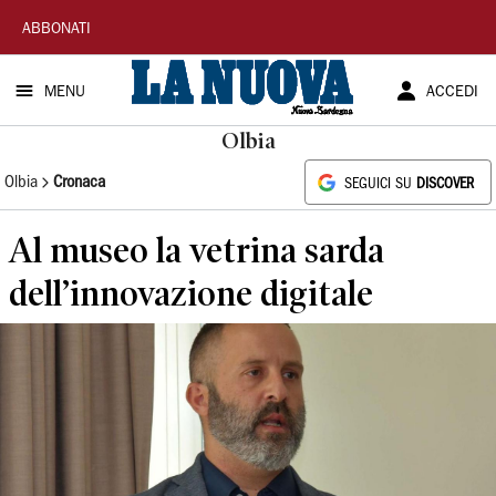
La
ABBONATI
Nuova
MENU
ACCEDI
Sardegna
Olbia
Olbia
Cronaca
SEGUICI SU
DISCOVER
Al museo la vetrina sarda
dell’innovazione digitale