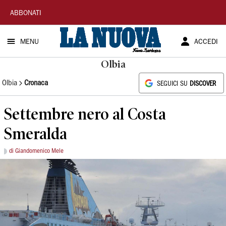
La
ABBONATI
Nuova
MENU
ACCEDI
Sardegna
Olbia
Olbia
Cronaca
SEGUICI SU
DISCOVER
Settembre nero al Costa
Smeralda
di Giandomenico Mele