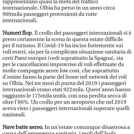
rappresentano quasi la metà del traffico
internazionale, Olbia ha perso in un anno circa
900mila passeggeri provenienti da rotte
internazionali.
Numeri flop
. Il crollo dei passeggeri internazionali si è
preso certamente la scena in questa estate difficile
per il turismo. Il Covid-19 ha inciso fortemente sui
voli esteri, sia per la complicata situazione sanitaria di
certi Paesi europei (vedi soprattutto la Spagna), sia
per le cancellazioni improvvise di voli effettuate da
molte compagnie aeree low cost, che soprattutto
d’estate fanno la parte del leone nel network dei voli
su Olbia. Nei tre mesi di punta del 2019 i passeggeri
internazionali erano stati 922mila. Quest’anno hanno
raggiunto le 175mila unità, con una perdita secca di
oltre l’80%. Un crollo per un aeroporto che nel 2019
aveva visto i passeggeri internazionali superare quelli
nazionali.
Nave batte aereo.
In un’estate comunque disastrosa a
causa dell’emergenza sanitaria, i moli dell’Isola