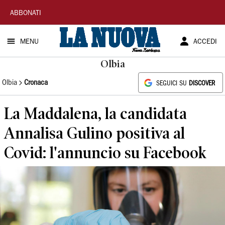
La
ABBONATI
Nuova
MENU
ACCEDI
Sardegna
Olbia
Olbia
Cronaca
SEGUICI SU
DISCOVER
La Maddalena, la candidata
Annalisa Gulino positiva al
Covid: l'annuncio su Facebook