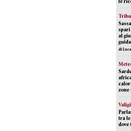
le ric
Trib
Sassa
spari
al giu
guida
di Luca
Mete
Sarde
afric
calor
zone 
Valig
Parla
tra l
dove 