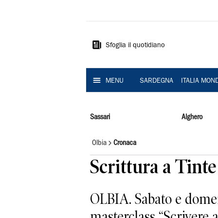
La
Nuova
Sardegna
Sfoglia il quotidiano
MENU
SARDEGNA
ITALIA MON
Sassari
Alghero
Olbia
Cronaca
Scrittura a Tinte
OLBIA. Sabato e domeni
masterclass “Scrivere a