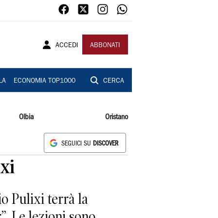
ACCEDI
ABBONATI
LA
ECONOMIA TOP1000
CERCA
Olbia
Oristano
SEGUICI SU
DISCOVER
xi
 Pulixi terrà la
”. Le lezioni sono