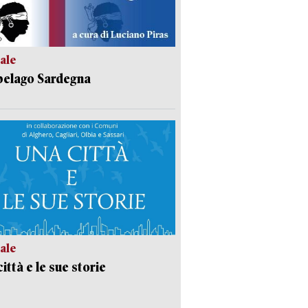
ale
pelago Sardegna
ale
ittà e le sue storie