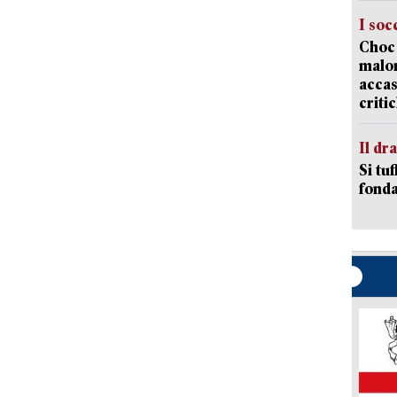
I soc
Choc 
malor
accas
criti
Il d
Si tuf
fonda