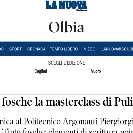
Olbia
DO
SPORT
CRONACA
TEMPO LIBERO
VIDEO
LANUOVA@SCUO
SCEGLI L'EDIZIONE
Cagliari
Nuoro
 fosche la masterclass di Puli
ca al Politecnico Argonauti Piergiorgio
 Tinte fosche: elementi di scrittura noir