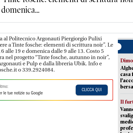
e domenica...
al Politecnico Argonauti Piergiorgio Pulixi
ere a Tinte fosche: elementi di scrittura noir”. Le
16 alle 19 e domenica dalle 9 alle 13. Costo 5
ra nel progetto “Tinte fosche, autunno in noir”,
Dimo
rgonauti e Pulp e dalla libreria Ubik. Info e
Alghe
osche.it o 339.2924084.
casa 
l'acc
bersa
itmo:
CLICCA QUI
r le tue notizie su Google
Il fur
Vanno
svali
medic
profe