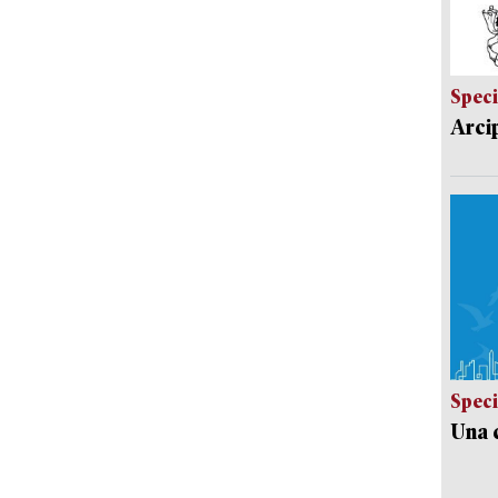
Speci
Arci
Speci
Una c