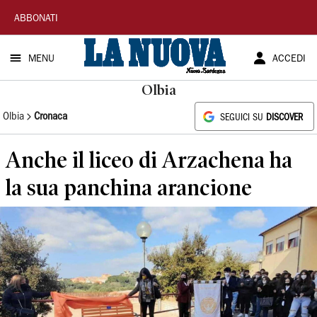
La
ABBONATI
Nuova
MENU
ACCEDI
Sardegna
Olbia
Olbia
Cronaca
SEGUICI SU
DISCOVER
Anche il liceo di Arzachena ha
la sua panchina arancione