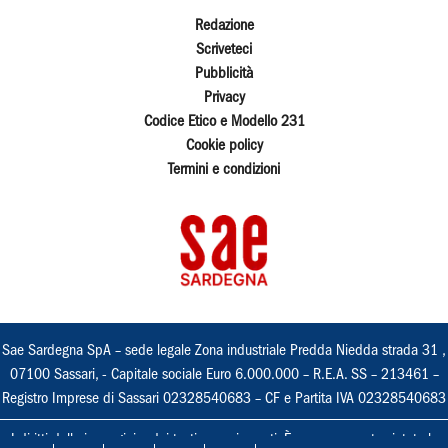
Redazione
Scriveteci
Pubblicità
Privacy
Codice Etico e Modello 231
Cookie policy
Termini e condizioni
Sae Sardegna SpA – sede legale Zona industriale Predda Niedda strada 31 ,
07100 Sassari, - Capitale sociale Euro 6.000.000 – R.E.A. SS – 213461 –
Registro Imprese di Sassari 02328540683 – CF e Partita IVA 02328540683
I diritti delle immagini e dei testi sono riservati. È espressamente vietata la