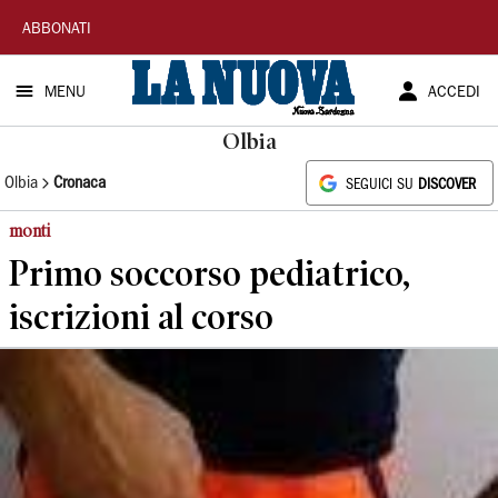
La
ABBONATI
Nuova
MENU
ACCEDI
Sardegna
Olbia
Olbia
Cronaca
SEGUICI SU
DISCOVER
monti
Primo soccorso pediatrico,
iscrizioni al corso