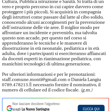
Cultura, Pubblica istruzione e Sanità. Si tratta di un
vero e proprio percorso in cui capire davvero come
proteggere i più piccoli, Si acquisirà in compagnia
degli istruttori come passare dal latte al cibo solido,
conoscendo alcuni accorgimenti per la prevenzione
dell’ostruzione delle vie aree. Il miglior modo per
affrontare un incidente e prevenirlo, ma talvolta
questo non accade, per questo nel corso si
apprenderanno le tecniche e le manovre di
disostruzione in età neonatale, pediatrica e in età
adulta, dove i partecipanti si eserciteranno affiancati
da docenti esperti in rianimazione pediatrica, con
manichini tecnologici di ultima generazione.
Per ulteriori informazioni e per le prenotazioni:
staff.comune.monti@gmail.com o Daniela Langiu
0789.478213.È necessario fornire il nominativo, il
numero di cellulare ed il codice fiscale.
(g.m.)
Non lasciare decidere l'algoritmo:
CLICCA QUI
scegli
La Nuova Sardegna