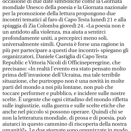
occasione di due date simboliche come la Giornata
mondiale Unesco della poesia e la Giornata nazionale
per la promozione della lettura propongono due
incontri tematici al faro di Capo Testa lunedì 21 e alla
spiaggia di Zia Colomba giovedì 24. «La poesia non è
un antidoto alla violenza, ma aiuta a sentirci
profondamente uniti, a percepirci meno soli,
universalmente simili. Questa è forse una ragione in
più per partecipare a questi due incontri» spiegano gli
organizzatori, Daniele Castiglia di Capo Testa
Republic e Vittoria Nicoli di Officineperegrine, che
precisano: «In realtà l’evento era stato pensato molto
prima dell’invasione dell’Ucraina, ma tale terribile
situazione, che purtroppo non è una novità in molte
parti del mondo a noi più lontane, non può che
toccare performer e pubblico, e incidere sulle nostre
scelte. È urgente che ogni cittadino del mondo rifletta
sulle ingiustizie, sulla guerra e sulle scelte etiche che
anche nel piccolo si possono operare. Quindi chi se
non la letteratura mondiale, di prosa e di poesia, può
aiutarci in questo cammino di riscoperta della nostra
umanità?». Le due giornate sono organizzate in modo