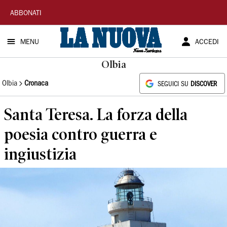
La
ABBONATI
Nuova
MENU
ACCEDI
Sardegna
Olbia
Olbia
Cronaca
SEGUICI SU
DISCOVER
Santa Teresa. La forza della
poesia contro guerra e
ingiustizia