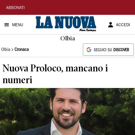
La
ABBONATI
Nuova
MENU
ACCEDI
Sardegna
Olbia
Olbia
Cronaca
SEGUICI SU
DISCOVER
Nuova Proloco, mancano i
numeri