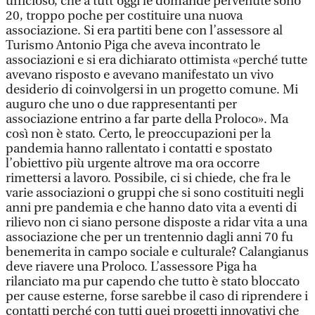
ufficioso, che a tutt’oggi le domande pervenute sono
20, troppo poche per costituire una nuova
associazione. Si era partiti bene con l’assessore al
Turismo Antonio Piga che aveva incontrato le
associazioni e si era dichiarato ottimista «perché tutte
avevano risposto e avevano manifestato un vivo
desiderio di coinvolgersi in un progetto comune. Mi
auguro che uno o due rappresentanti per
associazione entrino a far parte della Proloco». Ma
così non è stato. Certo, le preoccupazioni per la
pandemia hanno rallentato i contatti e spostato
l’obiettivo più urgente altrove ma ora occorre
rimettersi a lavoro. Possibile, ci si chiede, che fra le
varie associazioni o gruppi che si sono costituiti negli
anni pre pandemia e che hanno dato vita a eventi di
rilievo non ci siano persone disposte a ridar vita a una
associazione che per un trentennio dagli anni 70 fu
benemerita in campo sociale e culturale? Calangianus
deve riavere una Proloco. L’assessore Piga ha
rilanciato ma pur capendo che tutto è stato bloccato
per cause esterne, forse sarebbe il caso di riprendere i
contatti perché con tutti quei progetti innovativi che