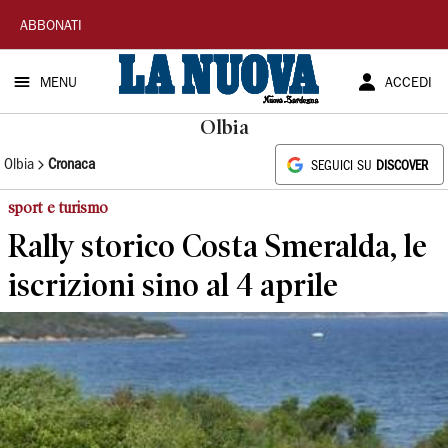
La
ABBONATI
Nuova
MENU
ACCEDI
Sardegna
Olbia
Olbia
Cronaca
SEGUICI SU
DISCOVER
sport e turismo
Rally storico Costa Smeralda, le
iscrizioni sino al 4 aprile