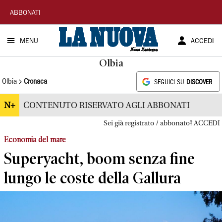
La
ABBONATI
Nuova
MENU
ACCEDI
Sardegna
Olbia
Olbia
Cronaca
SEGUICI SU
DISCOVER
N+
CONTENUTO RISERVATO AGLI ABBONATI
Sei già registrato / abbonato? ACCEDI
Economia del mare
Superyacht, boom senza fine
lungo le coste della Gallura