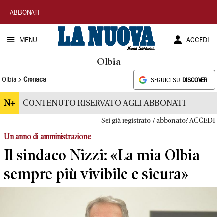
La
ABBONATI
Nuova
MENU
ACCEDI
Sardegna
Olbia
Olbia
Cronaca
SEGUICI SU
DISCOVER
N+
CONTENUTO RISERVATO AGLI ABBONATI
Sei già registrato / abbonato? ACCEDI
Un anno di amministrazione
Il sindaco Nizzi: «La mia Olbia
sempre più vivibile e sicura»