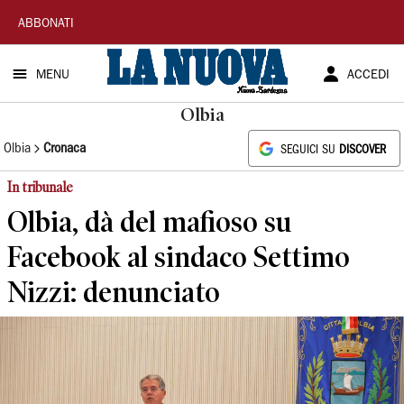
La
ABBONATI
Nuova
MENU
ACCEDI
Sardegna
Olbia
Olbia
Cronaca
SEGUICI SU
DISCOVER
In tribunale
Olbia, dà del mafioso su
Facebook al sindaco Settimo
Nizzi: denunciato