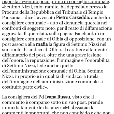
risposta avvenuto poco prima in consiglio comunale
.
«Settimo Nizzi, mio tramite, ha depositato presso la
Procura della Repubblica del Tribunale di Tempio
Pausania – dice l’avvocato
Pietro Carzedda
, anche lui
consigliere comunale – atto di denuncia querela nei
confronti di soggetto noto, per il reato di diffamazione
aggravata. Il querelato, sulla pagina Facebook di un
consigliere comunale di Olbia di opposizione, con un
post associa alla
mafia
la figura di Settimo Nizzi nel
suo ruolo di sindaco di Olbia. Il carattere altamente
diffamatorio del post, oltre che una grave lesione
dell’onore, la reputazione, l’immagine e l’onorabilità
di Settimo Nizzi, lede anche quello
dell’amministrazione comunale di Olbia. Settimo
Nizzi, in proprio e in qualità di sindaco, a tutela
dell’immagine dell’amministrazione comunale si
costituirà parte civile».
La consigliera del Pd
Ivana Russu
, visto che il
commento è comparso sotto un suo post, prende
immediatamente le distanze: «Mi
dissocio
da
commenti inopportuni, che non condivido e che non