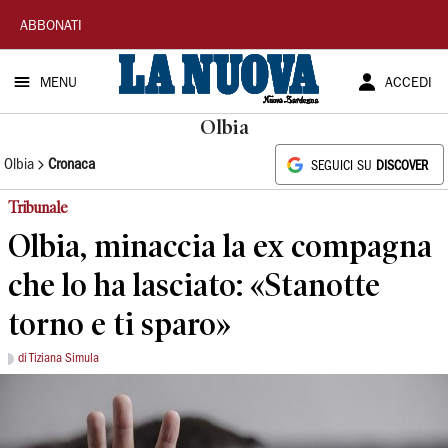
La
ABBONATI
Nuova
MENU
ACCEDI
Sardegna
Olbia
Olbia
Cronaca
SEGUICI SU
DISCOVER
Tribunale
Olbia, minaccia la ex compagna
che lo ha lasciato: «Stanotte
torno e ti sparo»
di Tiziana Simula