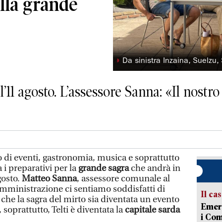
alla grande
◗
Da sinistra Inzaina, Suelzu
’11 agosto. L’assessore Sanna: «Il nostro
di eventi, gastronomia, musica e soprattutto
a i preparativi per la
grande sagra
che andrà in
gosto.
Matteo Sanna
, assessore comunale al
mministrazione ci sentiamo soddisfatti di
Il ca
che la sagra del mirto sia diventata un evento
Emerg
soprattutto, Telti è diventata la
capitale sarda
i Com