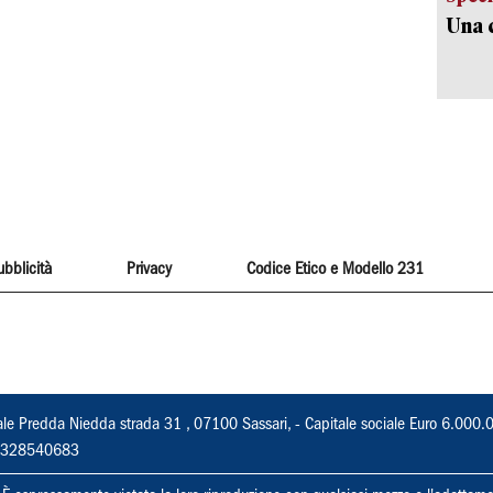
Una c
ubblicità
Privacy
Codice Etico e Modello 231
ale Predda Niedda strada 31 , 07100 Sassari, - Capitale sociale Euro 6.000.
 02328540683