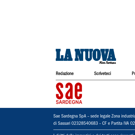
Redazione
Scriveteci
P
Sae Sardegna SpA – sede legale Zona industri
di Sassari 02328540683 – CF e Partita IVA