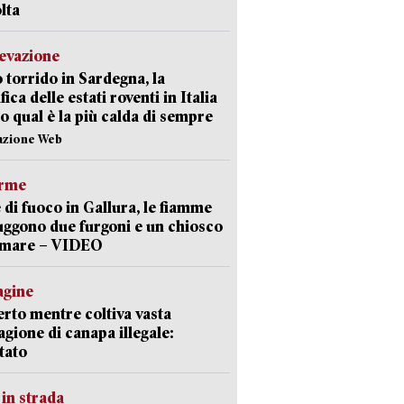
lta
levazione
 torrido in Sardegna, la
fica delle estati roventi in Italia
o qual è la più calda di sempre
azione Web
arme
 di fuoco in Gallura, le fiamme
uggono due furgoni e un chiosco
a mare – VIDEO
agine
rto mentre coltiva vasta
agione di canapa illegale:
tato
in strada