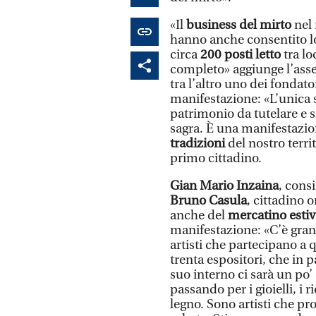
«Il
business del mirto
nel 
hanno anche consentito lo 
circa
200 posti letto
tra lo
completo» aggiunge l’asse
tra l’altro uno dei fondato
manifestazione: «L’unica s
patrimonio da tutelare e s
sagra. È una manifestazion
tradizioni
del nostro terri
primo cittadino.
Gian Mario Inzaina
, cons
Bruno Casula
, cittadino 
anche del
mercatino esti
manifestazione: «C’è grand
artisti che partecipano a
trenta espositori, che in 
suo interno ci sarà un po’ 
passando per i gioielli, i 
legno. Sono artisti che pr