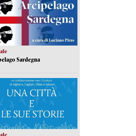
ale
pelago Sardegna
ale