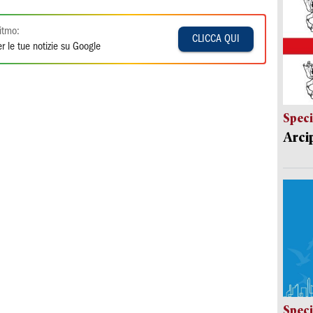
itmo:
CLICCA QUI
r le tue notizie su Google
Speci
Arci
Speci