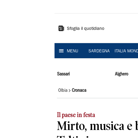
La
Nuova
Sardegna
Sfoglia il quotidiano
MENU
SARDEGNA
ITALIA MON
Sassari
Alghero
Olbia
Cronaca
Il paese in festa
Mirto, musica e 