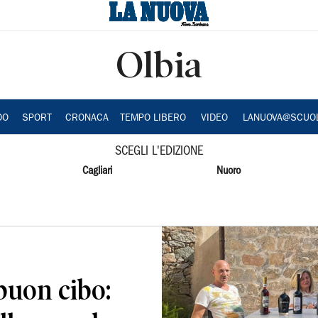
Olbia
DO
SPORT
CRONACA
TEMPO LIBERO
VIDEO
LANUOVA@SCUO
SCEGLI L'EDIZIONE
Cagliari
Nuoro
buon cibo: