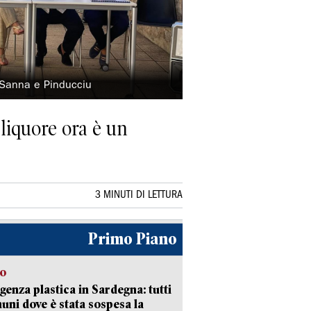
, Sanna e Pinducciu
 liquore ora è un
3 MINUTI DI LETTURA
Primo Piano
so
enza plastica in Sardegna: tutti
uni dove è stata sospesa la