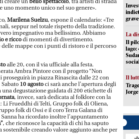
di creare un
bello spettacolo
, tra artisti di strada
Inves
are uno momento unico nel suo genere».
indie
grave
co,
Marilena Suelzu
, espone il calendario: «Tre
nali, seppur nel totale rispetto della tradizione.
avvero impegnativo ma bellissimo. Abbiamo
La di
o e ricco
di momenti di divertimento.
Il pi
delle mappe con i punti di ristoro e il percorso
lago:
Sudam
socia
sto
alle 20, con il via ufficiale alla festa.
serata Ambra Pintore con il progetto “Non
i proseguirà in piazza Rinascita dalle 22 con
Il lut
o. Sabato
10 agosto
ci sarà anche l’apertura degli
Trage
con una degustazione guidata di 200 etichette di
Jorge
ornata
, invece, sarà dedicata al folklore con la
: Li Frueddhi di Telti, Gruppo folk di Oliena,
uppo folk di Ossi e il coro Terra Galana di
o Sanna ha ricordato inoltre l’appuntamento
a”
, che riconosce la capacità di chi ha saputo
ta sostenibile creando valore aggiunto anche per