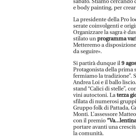
sabato. Stiamo cercando 
e body painting, per cre
La presidente della Pro lo
serate coinvolgenti e origi
Organizzare la sagra è d
stilato un
programma vari
Metteremo a disposizione 
da seguire».
Si partirà dunque il
9 ago
Protagonista della prima 
fermiamo la tradizione”. S
Andrea Loi e il ballo lisci
stand “Calici di stelle”, 
vini autoctoni. La
terza gi
sfilata di numerosi gruppi
Gruppo folk di Pattada, Gr
Monti. L’assessore Matte
con il premio
“Va...lentin
portare avanti una cresci
la comunità.