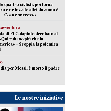
te quattro ciclisti, poi torna
tro e ne investe altri due: uno è
 – Cosa è successo
savventura
lota di F1 Colapinto derubato al
 «Qui rubano più che in
erica» – Scoppia la polemica
l
to
dia per Messi, è morto il padre
Le nostre iniziative