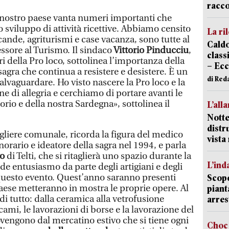
racco
nostro paese vanta numeri importanti che
sviluppo di attività ricettive. Abbiamo censito
La ri
cande, agriturismi e case vacanza, sono tutte al
Caldo
ssore al Turismo. Il sindaco
Vittorio Pinducciu
,
classi
ri della Pro loco, sottolinea l’importanza della
– Ecc
agra che continua a resistere e desistere. È un
di Red
alvaguardare. Ho visto nascere la Pro loco e la
e di allegria e cerchiamo di portare avanti le
torio e della nostra Sardegna», sottolinea il
L’all
Notte
distr
igliere comunale, ricorda la figura del medico
vist
onorario e ideatore della sagra nel 1994, e parla
vo
di Telti, che si ritaglierà uno spazio durante la
L’ind
e entusiasmo da parte degli artigiani e degli
 questo evento. Quest’anno saranno presenti
Scope
paese metteranno in mostra le proprie opere. Al
piant
di tutto: dalla ceramica alla vetrofusione
arres
ricami, le lavorazioni di borse e la lavorazione del
ovengono dal mercatino estivo che si tiene ogni
Choc 