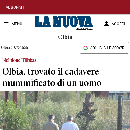
La
ABBONATI
Nuova
MENU
ACCEDI
Sardegna
Olbia
Olbia
Cronaca
SEGUICI SU
DISCOVER
Nel rione Tilibbas
Olbia, trovato il cadavere
mummificato di un uomo