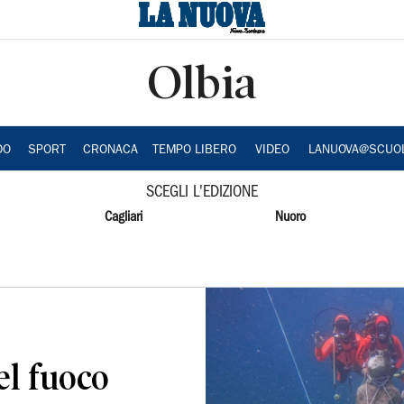
Olbia
DO
SPORT
CRONACA
TEMPO LIBERO
VIDEO
LANUOVA@SCUO
SCEGLI L'EDIZIONE
Cagliari
Nuoro
del fuoco