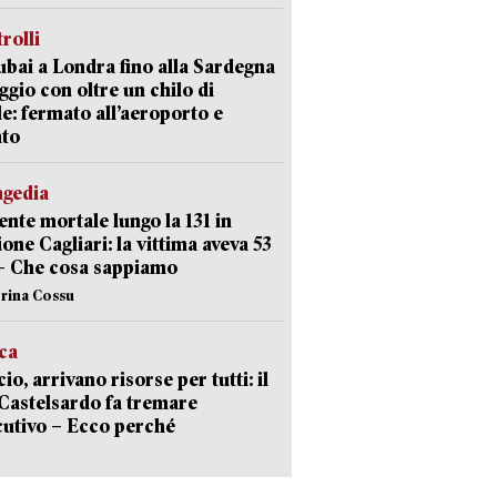
trolli
bai a Londra fino alla Sardegna
aggio con oltre un chilo di
le: fermato all’aeroporto e
ato
agedia
ente mortale lungo la 131 in
ione Cagliari: la vittima aveva 53
– Che cosa sappiamo
erina Cossu
ica
cio, arrivano risorse per tutti: il
Castelsardo fa tremare
cutivo – Ecco perché