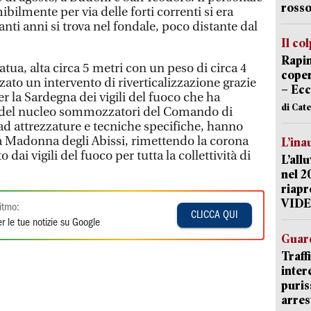
rosso
bilmente per via delle forti correnti si era
tanti anni si trova nel fondale, poco distante dal
Il co
Rapin
atua, alta circa 5 metri con un peso di circa 4
coper
zzato un intervento di riverticalizzazione grazie
– Ecc
er la Sardegna dei vigili del fuoco che ha
di Cat
to del nucleo sommozzatori del Comando di
 ad attrezzature e tecniche specifiche, hanno
 la Madonna degli Abissi, rimettendo la corona
L’ina
dai vigili del fuoco per tutta la collettività di
L’all
nel 2
riapr
VID
itmo:
CLICCA QUI
r le tue notizie su Google
Guard
Traff
inter
puris
arres