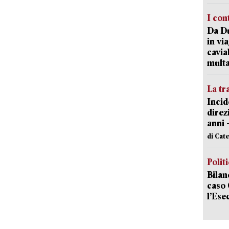
I con
Da Du
in vi
cavia
mult
La tr
Incid
direz
anni 
di Cat
Polit
Bilan
caso 
l’Ese