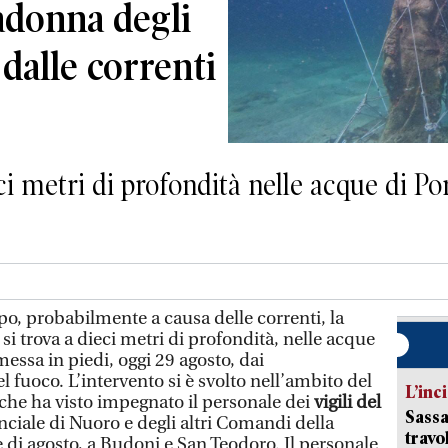
adonna degli
dalle correnti
ci metri di profondità nelle acque di Por
o, probabilmente a causa delle correnti, la
 si trova a dieci metri di profondità, nelle acque
imessa in piedi, oggi 29 agosto, dai
l fuoco. L’intervento si è svolto nell’ambito del
L’inc
 che ha visto impegnato il personale dei
vigili del
Sassa
iale di Nuoro e degli altri Comandi della
travo
 di agosto, a Budoni e San Teodoro. Il personale