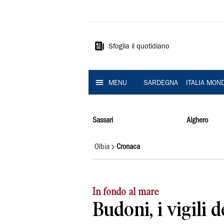
La
Nuova
Sardegna
Sfoglia il quotidiano
MENU
SARDEGNA
ITALIA MON
Sassari
Alghero
Olbia
Cronaca
In fondo al mare
Budoni, i vigili 