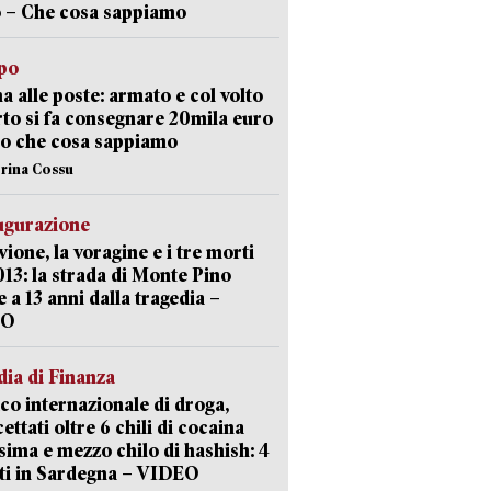
 – Che cosa sappiamo
lpo
a alle poste: armato e col volto
to si fa consegnare 20mila euro
o che cosa sappiamo
erina Cossu
ugurazione
uvione, la voragine e i tre morti
013: la strada di Monte Pino
e a 13 anni dalla tragedia –
EO
ia di Finanza
ico internazionale di droga,
cettati oltre 6 chili di cocaina
sima e mezzo chilo di hashish: 4
ti in Sardegna – VIDEO