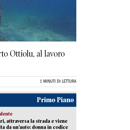
to Ottiolu, al lavoro
1 MINUTI DI LETTURA
Primo Piano
idente
ri, attraversa la strada e viene
lta da un’auto: donna in codice