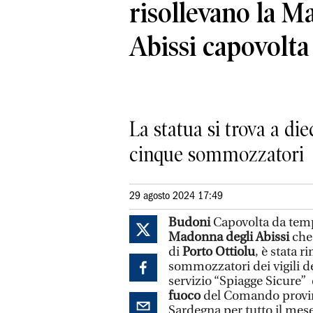
risollevano la M
Abissi capovolta 
La statua si trova a die
cinque sommozzatori
29 agosto 2024 17:49
Budoni
Capovolta da temp
Madonna degli Abissi
che
di
Porto Ottiolu
, è stata r
sommozzatori dei vigili de
servizio “Spiagge Sicure”
fuoco
del Comando provinc
Sardegna per tutto il mese