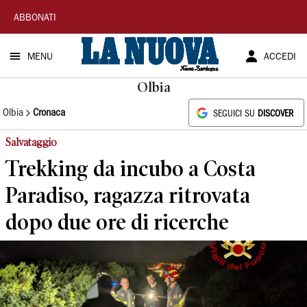
La
ABBONATI
Nuova
MENU
ACCEDI
Sardegna
Olbia
Olbia
Cronaca
SEGUICI SU
DISCOVER
Salvataggio
Trekking da incubo a Costa
Paradiso, ragazza ritrovata
dopo due ore di ricerche