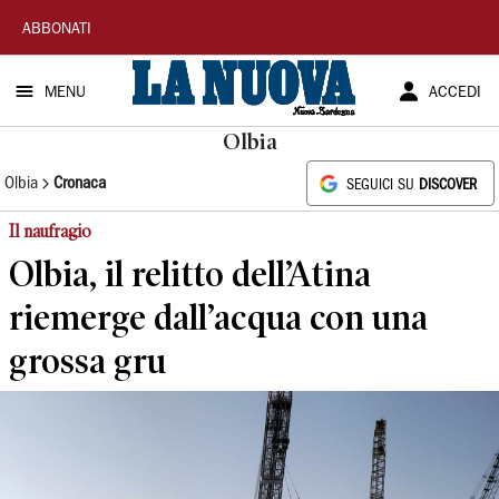
La
ABBONATI
Nuova
MENU
ACCEDI
Sardegna
Olbia
Olbia
Cronaca
SEGUICI SU
DISCOVER
Il naufragio
Olbia, il relitto dell’Atina
riemerge dall’acqua con una
grossa gru