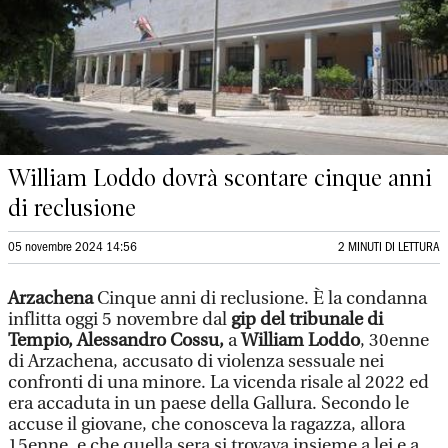
William Loddo dovrà scontare cinque anni
di reclusione
05 novembre 2024 14:56
2 MINUTI DI LETTURA
Arzachena
Cinque anni di reclusione. È la condanna
inflitta oggi 5 novembre dal
gip del tribunale di
Tempio,
Alessandro Cossu,
a
William Loddo
, 30enne
di Arzachena, accusato di violenza sessuale nei
confronti di una minore. La vicenda risale al 2022 ed
era accaduta in un paese della Gallura. Secondo le
accuse il giovane, che conosceva la ragazza, allora
15enne, e che quella sera si trovava insieme a lei e a