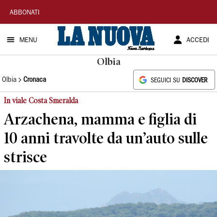
La
ABBONATI
Nuova
MENU
ACCEDI
Sardegna
Olbia
Olbia
Cronaca
SEGUICI SU
DISCOVER
In viale Costa Smeralda
Arzachena, mamma e figlia di
10 anni travolte da un’auto sulle
strisce