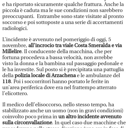
e ha riportato sicuramente qualche frattura. Anche la
piccola è caduta ma le sue condizioni non sarebbero
preoccupanti. Entrambe sono state visitate al pronto
soccorso e poi sottoposte a una serie di accertamenti
radiologici.
L’incidente è avvenuto nel pomeriggio di oggi, 5
novembre,
all’incrocio tra viale Costa Smeralda e via
Millelire
. Il conducente della macchina, che per
fortuna procedeva a bassa velocità, non avrebbe
visto la donna e la bambina sul passaggio pedonale e
le ha investite. Sul posto si è precipitata una pattuglia
della
polizia locale di Arzachena
e le ambulanze del
118
. Poi i soccorritori hanno portato le ferite in
un’area periferica dove era nel frattempo atterrato
l’elicottero.
Il medico dell’elisoccorso, nello stesso tempo, ha
stabilizzato anche un uomo (non in gravi condizioni)
coinvolto poco prima in
un altro incidente avvenuto
sulla circonvallazione
. In quel caso due macchine che