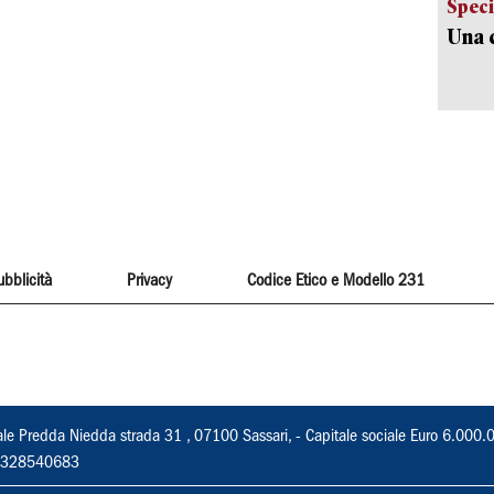
Speci
Una c
ubblicità
Privacy
Codice Etico e Modello 231
ale Predda Niedda strada 31 , 07100 Sassari, - Capitale sociale Euro 6.000.
 02328540683