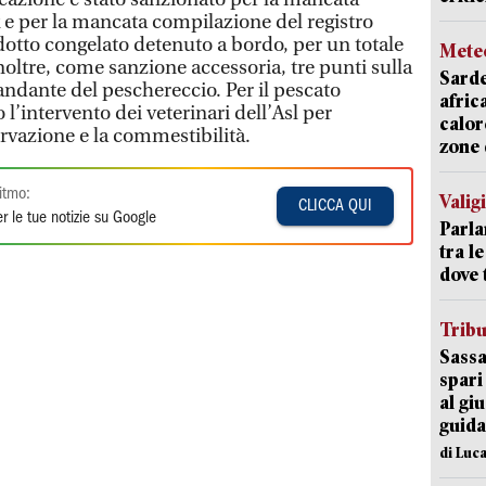
e per la mancata compilazione del registro
odotto congelato detenuto a bordo, per un totale
Mete
inoltre, come sanzione accessoria, tre punti sulla
Sarde
andante del peschereccio. Per il pescato
afric
 l’intervento dei veterinari dell’Asl per
calor
ervazione e la commestibilità.
zone 
itmo:
Valig
CLICCA QUI
r le tue notizie su Google
Parla
tra l
dove 
Trib
Sassa
spari
al giu
guida
di Luca