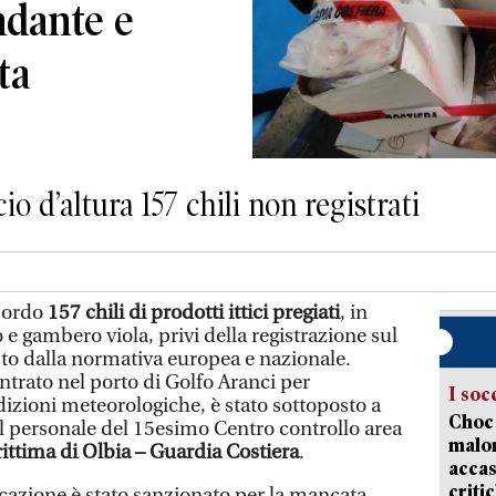
ndante e
ta
o d’altura 157 chili non registrati
bordo
157 chili di prodotti ittici pregiati
, in
e gambero viola, privi della registrazione sul
sto dalla normativa europea e nazionale.
entrato nel porto di Golfo Aranci per
I soc
ndizioni meteorologiche, è stato sottoposto a
Choc 
l personale del 15esimo Centro controllo area
malor
ittima di Olbia – Guardia Costiera
.
accas
criti
azione è stato sanzionato per la mancata