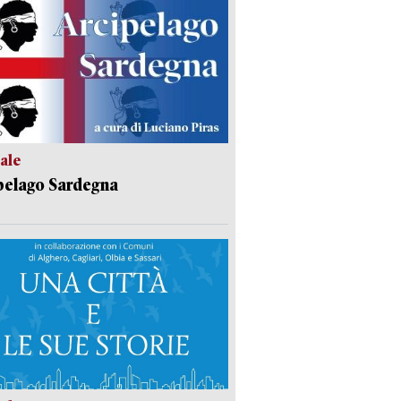
ale
pelago Sardegna