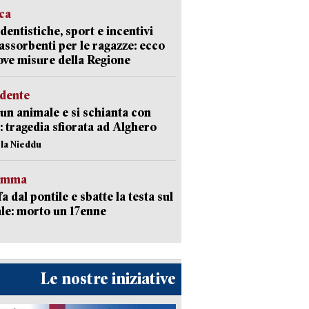
ica
dentistiche, sport e incentivi
 assorbenti per le ragazze: ecco
ove misure della Regione
idente
 un animale e si schianta con
o: tragedia sfiorata ad Alghero
ola Nieddu
ramma
fa dal pontile e sbatte la testa sul
le: morto un 17enne
Le nostre iniziative