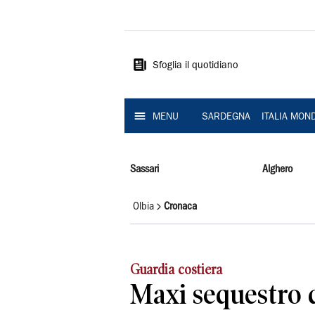
La
Nuova
Sardegna
Sfoglia il quotidiano
MENU
SARDEGNA
ITALIA MON
Sassari
Alghero
Olbia
Cronaca
Guardia costiera
Maxi sequestro 