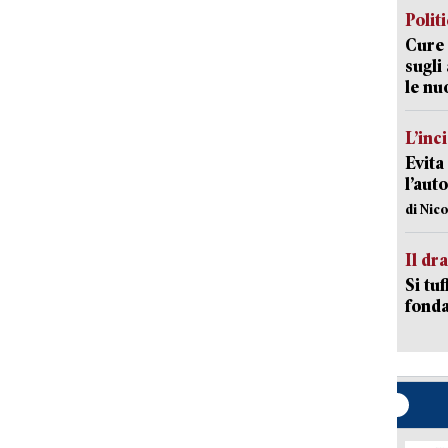
Polit
Cure 
sugli
le nu
L’inc
Evita
l’aut
di Nic
Il d
Si tuf
fonda