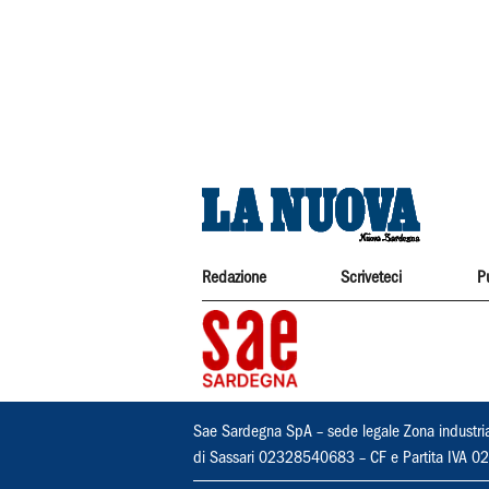
Redazione
Scriveteci
P
Sae Sardegna SpA – sede legale Zona industri
di Sassari 02328540683 – CF e Partita IVA