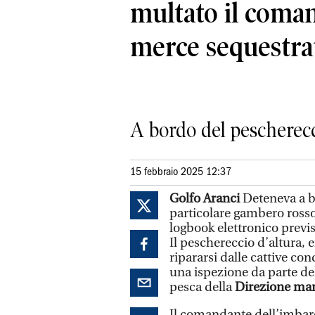
multato il coma
merce sequestra
A bordo del pescherecci
15 febbraio 2025 12:37
Golfo Aranci
Deteneva a 
particolare gambero rosso 
logbook elettronico previ
Il peschereccio d’altura, 
ripararsi dalle cattive co
una ispezione da parte de
pesca della
Direzione mar
Il comandante dell’imbarc