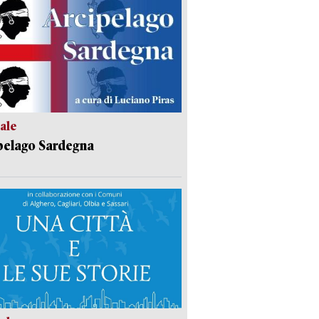
ale
pelago Sardegna