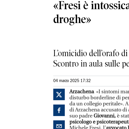
«Fresi è intossic
droghe»
L’omicidio dell’orafo d
Scontro in aula sulle pe
04 marzo 2025 17:32
Arzachena
«I sintomi man
disturbo borderline di per
da un collegio peritale». 
di Arzachena accusato di 
suo padre
Giovanni,
è sta
psicologo e psicoterapeut
Michele Fresi, l’
avvocato P