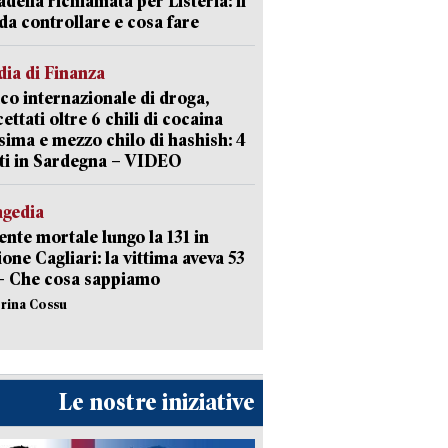
della richiamata per Listeria: il
 da controllare e cosa fare
ia di Finanza
ico internazionale di droga,
cettati oltre 6 chili di cocaina
sima e mezzo chilo di hashish: 4
ti in Sardegna – VIDEO
agedia
ente mortale lungo la 131 in
ione Cagliari: la vittima aveva 53
– Che cosa sappiamo
erina Cossu
Le nostre iniziative