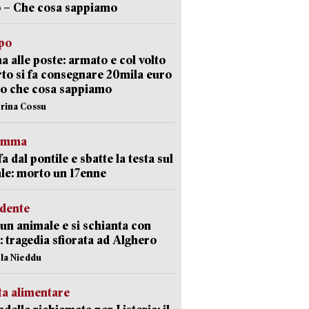
 – Che cosa sappiamo
lpo
a alle poste: armato e col volto
to si fa consegnare 20mila euro
o che cosa sappiamo
erina Cossu
ramma
fa dal pontile e sbatte la testa sul
le: morto un 17enne
idente
 un animale e si schianta con
o: tragedia sfiorata ad Alghero
ola Nieddu
ta alimentare