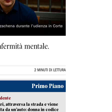
rzachena durante l'udienza in Corte
infermità mentale.
2 MINUTI DI LETTURA
Primo Piano
idente
ri, attraversa la strada e viene
lta da un’auto: donna in codice