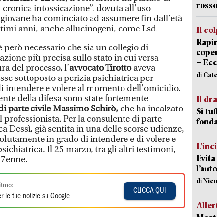
rosso
i cronica intossicazione”, dovuta all’uso
 giovane ha cominciato ad assumere fin dall’età
 ultimi anni, anche allucinogeni, come Lsd.
Il co
Rapin
è però necessario che sia un collegio di
coper
tazione più precisa sullo stato in cui versa
– Ecc
ra del processo, l’
avvocato Tirotto
aveva
di Cat
isse sottoposto a perizia psichiatrica per
di intendere e volere al momento dell’omicidio.
ente della difesa sono state fortemente
Il d
di parte civile Massimo Schirò,
che ha incalzato
Si tuf
rofessionista. Per la consulente di parte
fonda
ica Dessì, già sentita in una delle scorse udienze,
olutamente in grado di intendere e di volere e
L’inc
chiatrica. Il 25 marzo, tra gli altri testimoni,
Evita
 27enne.
l’aut
di Nic
itmo:
CLICCA QUI
r le tue notizie su Google
Aller