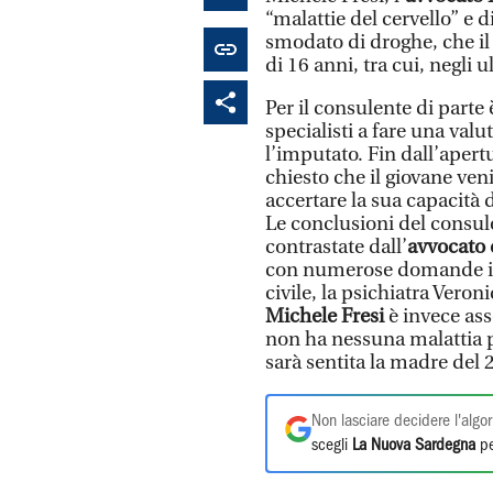
“malattie del cervello” e d
smodato di droghe, che il
di 16 anni, tra cui, negli
Per il consulente di parte 
specialisti a fare una valu
l’imputato. Fin dall’apertu
chiesto che il giovane ven
accertare la sua capacità 
Le conclusioni del consul
contrastate dall’
avvocato 
con numerose domande il p
civile, la psichiatra Veron
Michele Fresi
è invece ass
non ha nessuna malattia psi
sarà sentita la madre del
Non lasciare decidere l'algor
scegli
La Nuova Sardegna
pe