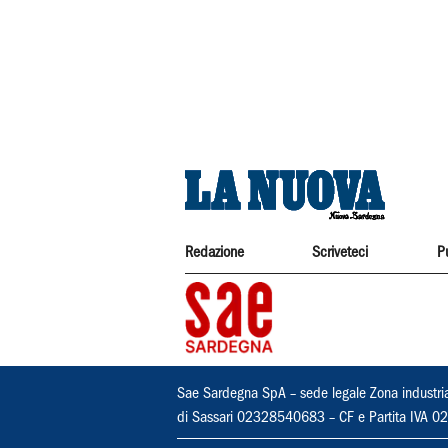
Redazione
Scriveteci
P
Sae Sardegna SpA – sede legale Zona industri
di Sassari 02328540683 – CF e Partita IVA