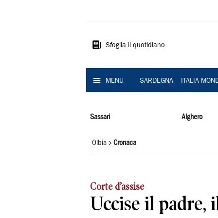
La
Nuova
Sardegna
Sfoglia il quotidiano
MENU
SARDEGNA
ITALIA MON
Sassari
Alghero
Olbia
Cronaca
Corte d’assise
Uccise il padre, 