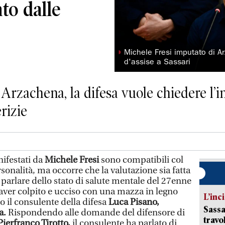
ato dalle
◗
Michele Fresi imputato di A
d'assise a Sassari
i Arzachena, la difesa vuole chiedere l’
rizie
ifestati da
Michele Fresi
sono compatibili col
sonalità, ma occorre che la valutazione sia fatta
A parlare dello stato di salute mentale del 27enne
aver colpito e ucciso con una mazza in legno
L’inc
to il consulente della difesa
Luca Pisano,
Sassa
a.
Rispondendo alle domande del difensore di
travo
ierfranco Tirotto,
il consulente ha parlato di