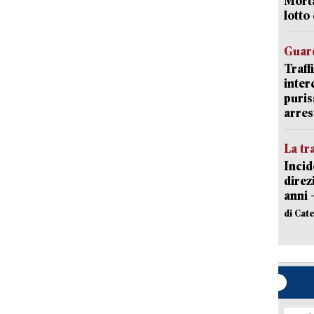
Morta
lotto
Guard
Traff
inter
puris
arres
La tr
Incid
direz
anni 
di Cat