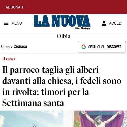
La
ABBONATI
Nuova
MENU
ACCEDI
Sardegna
Olbia
Olbia
Cronaca
SEGUICI SU
DISCOVER
Il caso
Il parroco taglia gli alberi
davanti alla chiesa, i fedeli sono
in rivolta: timori per la
Settimana santa