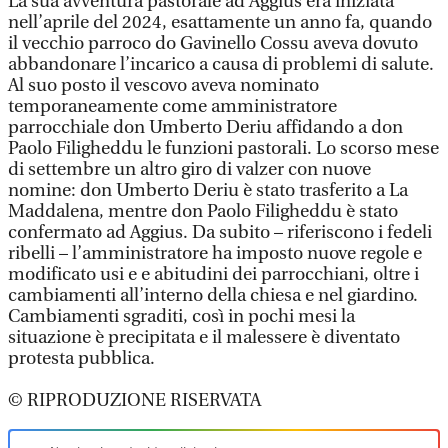
La sua avventura pastorale ad Aggius era iniziata
nell’aprile del 2024, esattamente un anno fa, quando
il vecchio parroco do Gavinello Cossu aveva dovuto
abbandonare l’incarico a causa di problemi di salute.
Al suo posto il vescovo aveva nominato
temporaneamente come amministratore
parrocchiale don Umberto Deriu affidando a don
Paolo Filigheddu le funzioni pastorali. Lo scorso mese
di settembre un altro giro di valzer con nuove
nomine: don Umberto Deriu è stato trasferito a La
Maddalena, mentre don Paolo Filigheddu è stato
confermato ad Aggius. Da subito – riferiscono i fedeli
ribelli – l’amministratore ha imposto nuove regole e
modificato usi e e abitudini dei parrocchiani, oltre i
cambiamenti all’interno della chiesa e nel giardino.
Cambiamenti sgraditi, così in pochi mesi la
situazione è precipitata e il malessere è diventato
protesta pubblica.
© RIPRODUZIONE RISERVATA