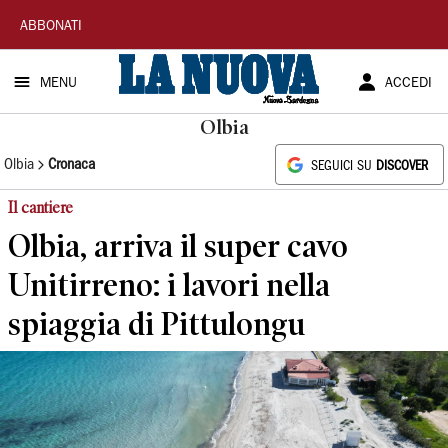
La
ABBONATI
Nuova
MENU
ACCEDI
Sardegna
Olbia
Olbia
Cronaca
SEGUICI SU
DISCOVER
Il cantiere
Olbia, arriva il super cavo
Unitirreno: i lavori nella
spiaggia di Pittulongu