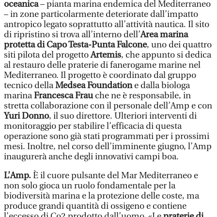
oceanica
– pianta marina endemica del Mediterraneo
– in zone particolarmente deteriorate dall’impatto
antropico legato soprattutto all’attività nautica. Il sito
di ripristino si trova all’interno dell’
Area marina
protetta di Capo Testa-Punta Falcone
, uno dei quattro
siti pilota del progetto
Artemis
, che appunto si dedica
al restauro delle praterie di fanerogame marine nel
Mediterraneo. Il progetto è coordinato dal gruppo
tecnico della
Medsea Foundation
e dalla biologa
marina
Francesca Frau
che ne è responsabile, in
stretta collaborazione con il personale dell’Amp e con
Yuri Donno
, il suo direttore. Ulteriori interventi di
monitoraggio per stabilire l’efficacia di questa
operazione sono già stati programmati per i prossimi
mesi. Inoltre, nel corso dell’imminente giugno, l’Amp
inaugurerà anche degli innovativi campi boa.
L’Amp.
È il cuore pulsante del Mar Mediterraneo e
non solo gioca un ruolo fondamentale per la
biodiversità marina e la protezione delle coste, ma
produce grandi quantità di ossigeno e contiene
l’eccesso di Co2 prodotto dall’uomo. «Le
praterie di