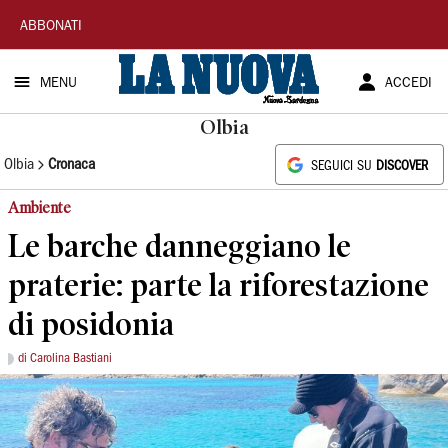
La
ABBONATI
Nuova
MENU
ACCEDI
Sardegna
Olbia
Olbia
Cronaca
SEGUICI SU
DISCOVER
Ambiente
Le barche danneggiano le
praterie: parte la riforestazione
di posidonia
di Carolina Bastiani