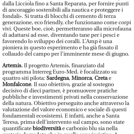
dalla Licciola fino a Santa Reparata, per fornire punti
di ancoraggio sostenibili alla nautica e proteggere i
fondali». Si tratta di blocchi di cemento di terza
generazione, eco friendly, che funzionano come corpi
vivi. Queste boe, cioè, permetteranno alla microfauna
di adattarsi ad esse, diventando tane per i pesci e
favorendo lo sviluppo dei coralli. L’Amp è una
pioniera in questo esperimento e ha già fissato il
collaudo del campo per l’imminente mese di giugno.
Artemis.
Il progetto Artemis, finanziato dal
programma Interreg Euro-Med, è focalizzato su
quattro siti pilota:
Sardegna
,
Minorca
,
Creta
e
Monfalcone
. Il suo obiettivo, grazie al sostegno
decisivo di dieci partner, è promuovere pratiche
pubbliche e investimenti privati nella conservazione
della natura. Obiettivo perseguito anche attraverso la
valutazione del valore economico e sociale di questi
fondamentali ecosistemi. E infatti, anche a Santa
Teresa, prima dell’intervento sul campo, sono state
quantificate
biodiversità
e carbonio blu sia nella