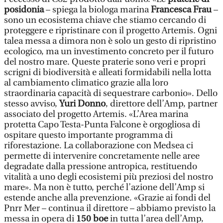
posidonia
– spiega la biologa marina
Francesca Frau
–
sono un ecosistema chiave che stiamo cercando di
proteggere e ripristinare con il progetto Artemis. Ogni
talea messa a dimora non è solo un gesto di ripristino
ecologico, ma un investimento concreto per il futuro
del nostro mare. Queste praterie sono veri e propri
scrigni di biodiversità e alleati formidabili nella lotta
al cambiamento climatico grazie alla loro
straordinaria capacità di sequestrare carbonio». Dello
stesso avviso,
Yuri Donno
, direttore dell’Amp, partner
associato del progetto Artemis. «L’Area marina
protetta Capo Testa-Punta Falcone è orgogliosa di
ospitare questo importante programma di
riforestazione. La collaborazione con Medsea ci
permette di intervenire concretamente nelle aree
degradate dalla pressione antropica, restituendo
vitalità a uno degli ecosistemi più preziosi del nostro
mare». Ma non è tutto, perché l’azione dell’Amp si
estende anche alla prevenzione. «Grazie ai fondi del
Pnrr Mer – continua il direttore – abbiamo previsto la
messa in opera di
150 boe
in tutta l’area dell’Amp,