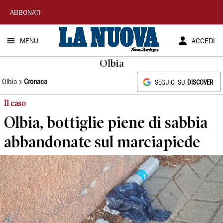
La
ABBONATI
Nuova
MENU
ACCEDI
Sardegna
Olbia
Olbia
Cronaca
SEGUICI SU
DISCOVER
Il caso
Olbia, bottiglie piene di sabbia
abbandonate sul marciapiede