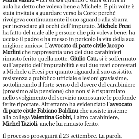
Maria Vasiliu
– Lei stessa quando è stata sentita in
aula ha detto che voleva bene a Michele. E più volte è
stata invitata a guardare verso la Corte perché
rivolgeva continuamente il suo sguardo alla sbarra
per incrociare gli occhi dell’imputato.
Michele Fresi
ha fatto del male alle persone che più voleva bene: ha
ucciso il padre e ha messo in pericolo la vita della sua
migliore amica». L’
avvocato di parte civile Jacopo
Merlini
che rappresenta uno dei due carabinieri
rimasto ferito quella notte,
Giulio Cau,
si è soffermato
sull’aspetto dell’imputabilità e sui due reati contestati
a Michele a Fresi per quanto riguarda il suo assistito,
resistenza a pubblico ufficiale e lesioni gravissime,
sottolineando il forte senso del dovere del carabiniere
(prossimo alla pensione) che non si è risparmiato
nello svolgimento del servizio nonostante le profonde
ferite riportate. Altrettanto ha evidenziato l’
avvocato
di parte civile Fabiano Baldinu
che assiste insieme
alla collega
Valentina Gobbi,
l’altro carabiniere,
Michel Tazioli,
anche lui rimasto ferito.
Il processo proseguirà il 23 settembre. La parola