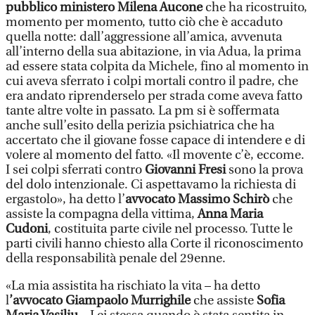
pubblico ministero Milena Aucone
che ha ricostruito,
momento per momento, tutto ciò che è accaduto
quella notte: dall’aggressione all’amica, avvenuta
all’interno della sua abitazione, in via Adua, la prima
ad essere stata colpita da Michele, fino al momento in
cui aveva sferrato i colpi mortali contro il padre, che
era andato riprenderselo per strada come aveva fatto
tante altre volte in passato. La pm si è soffermata
anche sull’esito della perizia psichiatrica che ha
accertato che il giovane fosse capace di intendere e di
volere al momento del fatto. «Il movente c’è, eccome.
I sei colpi sferrati contro
Giovanni Fresi
sono la prova
del dolo intenzionale. Ci aspettavamo la richiesta di
ergastolo», ha detto l’
avvocato Massimo Schirò
che
assiste la compagna della vittima,
Anna Maria
Cudoni
, costituita parte civile nel processo. Tutte le
parti civili hanno chiesto alla Corte il riconoscimento
della responsabilità penale del 29enne.
«La mia assistita ha rischiato la vita – ha detto
l
’avvocato Giampaolo Murrighile
che assiste
Sofia