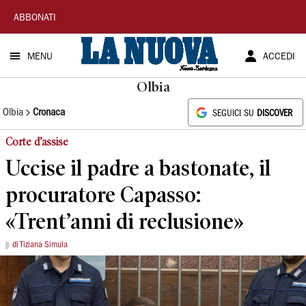
La
ABBONATI
Nuova
MENU
ACCEDI
Sardegna
Olbia
Olbia
Cronaca
SEGUICI SU
DISCOVER
Corte d’assise
Uccise il padre a bastonate, il
procuratore Capasso:
«Trent’anni di reclusione»
di Tiziana Simula