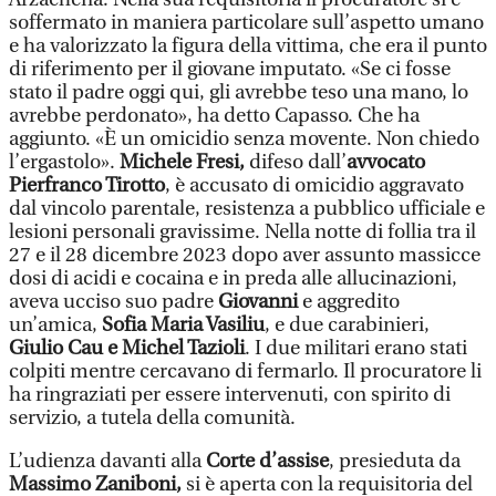
soffermato in maniera particolare sull’aspetto umano
e ha valorizzato la figura della vittima, che era il punto
di riferimento per il giovane imputato. «Se ci fosse
stato il padre oggi qui, gli avrebbe teso una mano, lo
avrebbe perdonato», ha detto Capasso. Che ha
aggiunto. «È un omicidio senza movente. Non chiedo
l’ergastolo».
Michele Fresi,
difeso dall’
avvocato
Pierfranco Tirotto
, è accusato di omicidio aggravato
dal vincolo parentale, resistenza a pubblico ufficiale e
lesioni personali gravissime. Nella notte di follia tra il
27 e il 28 dicembre 2023 dopo aver assunto massicce
dosi di acidi e cocaina e in preda alle allucinazioni,
aveva ucciso suo padre
Giovanni
e aggredito
un’amica,
Sofia Maria Vasiliu
, e due carabinieri,
Giulio Cau e Michel Tazioli
. I due militari erano stati
colpiti mentre cercavano di fermarlo. Il procuratore li
ha ringraziati per essere intervenuti, con spirito di
servizio, a tutela della comunità.
L’udienza davanti alla
Corte d’assise
, presieduta da
Massimo Zaniboni,
si è aperta con la requisitoria del