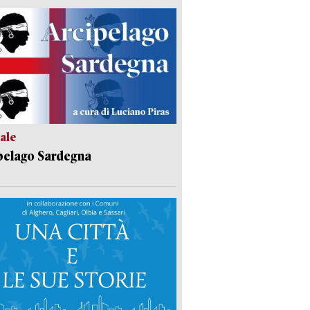
ale
pelago Sardegna