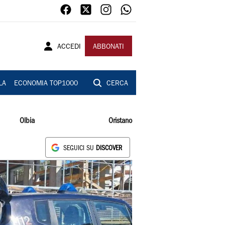
ACCEDI
ABBONATI
LA
ECONOMIA TOP1000
CERCA
Olbia
Oristano
SEGUICI SU
DISCOVER