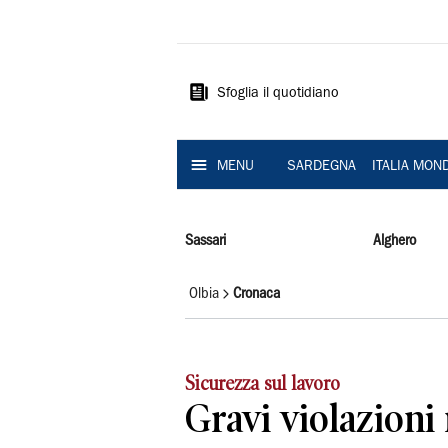
La
Nuova
Sardegna
Sfoglia il quotidiano
MENU
SARDEGNA
ITALIA MON
Sassari
Alghero
Olbia
Cronaca
Sicurezza sul lavoro
Gravi violazioni 