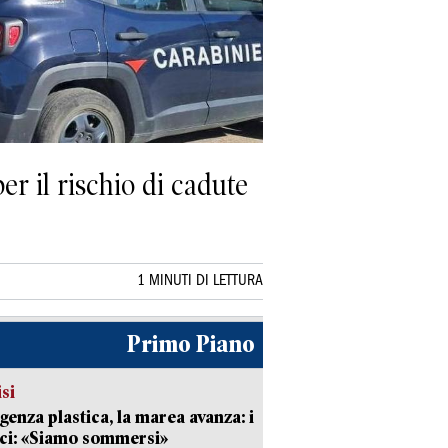
per il rischio di cadute
1 MINUTI DI LETTURA
Primo Piano
isi
enza plastica, la marea avanza: i
ci: «Siamo sommersi»