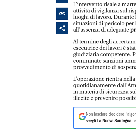
L’intervento risale a mart
attività di vigilanza sul r
luoghi di lavoro. Durante 
situazioni di pericolo per 
all’assenza di adeguate
pr
Al termine degli accertame
esecutrice dei lavori è sta
giudiziaria competente. Pe
comminate sanzioni ammini
provvedimento di sospensi
L’operazione rientra nella
quotidianamente dall’Arma 
in materia di sicurezza su
illecite e prevenire possib
Non lasciare decidere l'algor
scegli
La Nuova Sardegna
pe