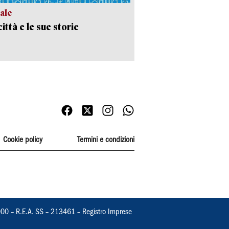
ale
ittà e le sue storie
Cookie policy
Termini e condizioni
000 – R.E.A. SS – 213461 – Registro Imprese