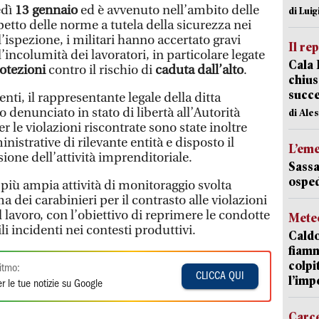
edì
13 gennaio
ed è avvenuto nell’ambito delle
di Luig
ispetto delle norme a tutela della sicurezza nei
l’ispezione, i militari hanno accertato gravi
Il re
l’incolumità dei lavoratori, in particolare legate
Cala 
otezioni
contro il rischio di
caduta dall’alto
.
chius
succ
nti, il rappresentante legale della ditta
to denunciato in stato di libertà all’Autorità
di Ale
r le violazioni riscontrate sono state inoltre
strative di rilevante entità e disposto il
L’em
one dell’attività imprenditoriale.
Sassa
osped
 più ampia attività di monitoraggio svolta
dei carabinieri per il contrasto alle violazioni
l lavoro, con l’obiettivo di reprimere le condotte
Mete
ili incidenti nei contesti produttivi.
Caldo
fiamm
colpi
itmo:
CLICCA QUI
l’imp
r le tue notizie su Google
Carc