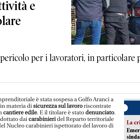
ttività e
olare
pericolo per i lavoratori, in particolare 
mprenditoriale è stata sospesa a Golfo Aranci a
 in materia di
sicurezza sul lavoro
riscontrate
n
cantiere edile
. E il titolare è stato
denunciato
.
adottato dai
carabinieri
del Reparto territoriale
La cr
del Nucleo carabinieri ispettorato del lavoro di
Emerg
sinda