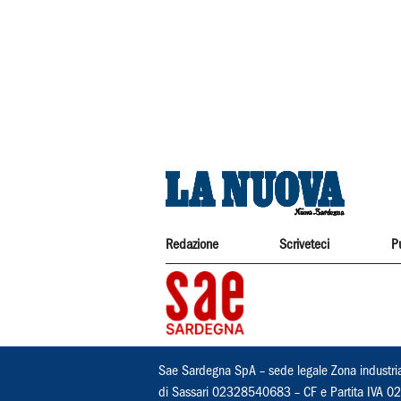
Redazione
Scriveteci
P
Sae Sardegna SpA – sede legale Zona industri
di Sassari 02328540683 – CF e Partita IVA