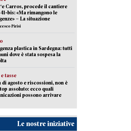
‘e Carros, procede il cantiere
l 41-bis: «Ma rimangono le
enze» – La situazione
cesco Pirisi
so
enza plastica in Sardegna: tutti
uni dove è stata sospesa la
lta
 e tasse
 di agosto e riscossioni, non è
top assoluto: ecco quali
icazioni possono arrivare
Le nostre iniziative