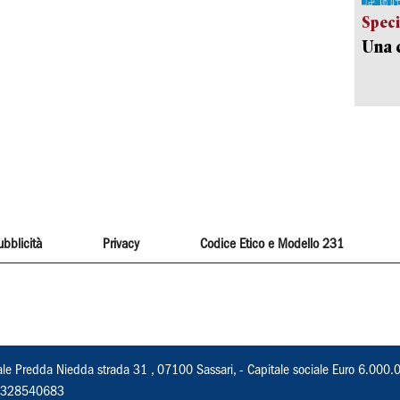
Speci
Una c
ubblicità
Privacy
Codice Etico e Modello 231
ale Predda Niedda strada 31 , 07100 Sassari, - Capitale sociale Euro 6.000.
 02328540683