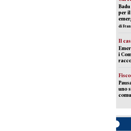
Badu 
per i
emerg
di Fran
Il ca
Emerg
i Com
racco
Fisco
Pausa
uno s
comun