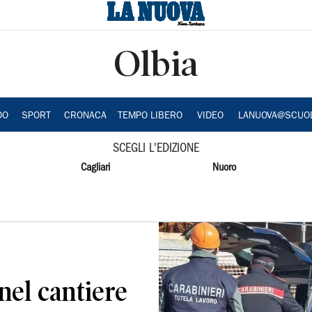
Olbia
DO
SPORT
CRONACA
TEMPO LIBERO
VIDEO
LANUOVA@SCUO
SCEGLI L'EDIZIONE
Cagliari
Nuoro
nel cantiere