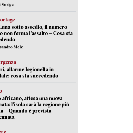
i Soriga
portage
Luna sotto assedio, il numero
o non ferma l’assalto – Cosa sta
edendo
ssandro Mele
ergenza
ri, allarme legionella in
ale: cosa sta succedendo
o
 africano, attesa una nuova
ata: l’isola sarà la regione più
ta – Quando è prevista
ennata
ere