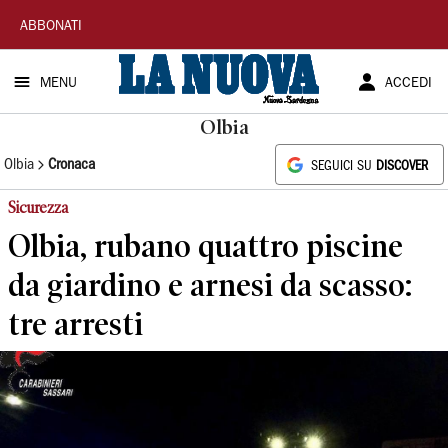
La
ABBONATI
Nuova
MENU
ACCEDI
Sardegna
Olbia
Olbia
Cronaca
SEGUICI SU
DISCOVER
Sicurezza
Olbia, rubano quattro piscine
da giardino e arnesi da scasso:
tre arresti