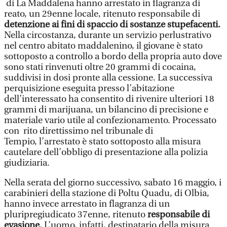
di La Maddalena hanno arrestato in flagranza di
reato, un 29enne locale, ritenuto responsabile di
detenzione ai fini di spaccio di sostanze stupefacenti.
Nella circostanza, durante un servizio perlustrativo
nel centro abitato maddalenino, il giovane è stato
sottoposto a controllo a bordo della propria auto dove
sono stati rinvenuti oltre 20 grammi di cocaina,
suddivisi in dosi pronte alla cessione. La successiva
perquisizione eseguita presso l’abitazione
dell’interessato ha consentito di rivenire ulteriori 18
grammi di marijuana, un bilancino di precisione e
materiale vario utile al confezionamento. Processato
con rito direttissimo nel tribunale di
Tempio, l’arrestato è stato sottoposto alla misura
cautelare dell’obbligo di presentazione alla polizia
giudiziaria.
Nella serata del giorno successivo, sabato 16 maggio, i
carabinieri della stazione di Poltu Quadu, di Olbia,
hanno invece arrestato in flagranza di un
pluripregiudicato 37enne, ritenuto
responsabile di
evasione.
L’uomo, infatti, destinatario della misura