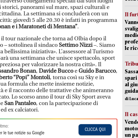
ttraverso collegamenti speciali dai suoi luoghi
i storici, panorami sul mare, spazi culturali e
 cittadina. La settimana si concluderà con un
Il fur
città: giovedì 5 alle 20.30 è infatti in programma
Vanno
nan e i Maratoneti di Mentana”
.
svali
medic
 il tour nazionale che torna ad Olbia dopo il
profe
 – sottolinea il sindaco
Settimo Nizzi
–. Siamo
le ric
a bellissima iniziativa». L’assessore al Turismo
Sarà una settimana che unisce spettacolo, sport
Trib
preziosa per valorizzare la nostra città». Il
ssandro Bonan
,
Davide Bucco
e
Guido Barucco
,
Sassa
berto “Popi” Montoli
, torna così su Sky e in
spari
ua formula che mette insieme notizie,
al giu
à e il racconto delle trattative che animeranno
guida
cato. Lo scorso anno il tour di Sky Sport aveva
di Luca
i
e
San Pantaleo
, con la partecipazione di
ed ex calciatori.
Il ca
Vend
itmo:
motor
CLICCA QUI
r le tue notizie su Google
un pa