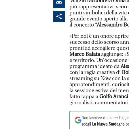
Marzio
racconterà Olbia
a
più rappresentativi: scorc
punti simbolici della vita
grande evento aperto alla 
il concerto
“Alessandro Bo
«Per noi è un onore aprire
successo dello scorso anno
pronti ad accogliere quest
Marco Balata
aggiunge: «
e territorio. Un’occasione 
programma ideato da
Ale
con la regia creativa di
Ro
streaming su Now con la s
approfondimenti, curiosit
la sessione estiva del mer
fatto tappa a
Golfo Aranc
giornalisti, commentatori 
Non lasciare decidere l'algor
scegli
La Nuova Sardegna
pe