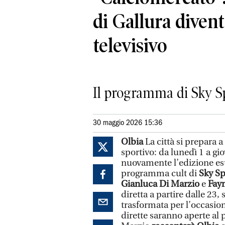
di Gallura diven
televisivo
Il programma di Sky Spo
30 maggio 2026 15:36
Olbia
La città si prepara 
sportivo: da lunedì 1 a gi
nuovamente l’edizione est
programma cult di
Sky S
Gianluca Di Marzio
e
Fay
diretta a partire dalle 23, 
trasformata per l’occasion
dirette saranno aperte al 