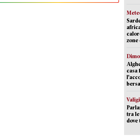
Mete
Sarde
afric
calor
zone 
Dimo
Alghe
casa 
l'acc
bersa
Valig
Parla
tra l
dove 