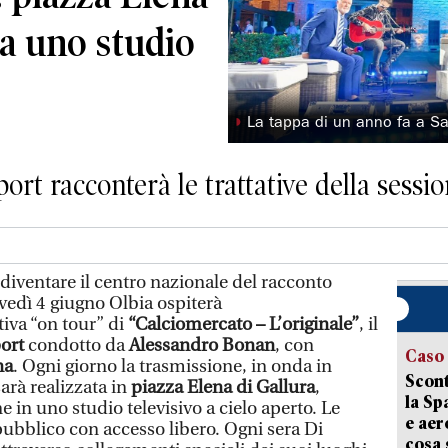
ta uno studio
◗
La tappa di un anno fa a S
rt racconterà le trattative della sessi
a diventare il centro nazionale del racconto
ovedì 4 giugno Olbia ospiterà
iva “on tour” di
“Calciomercato – L’originale”
, il
port
condotto da
Alessandro Bonan
, con
Caso
na
. Ogni giorno la trasmissione, in onda in
Scont
sarà realizzata in
piazza Elena di Gallura
,
la Sp
e in uno studio televisivo a cielo aperto. Le
e aer
pubblico con accesso libero. Ogni sera Di
cosa 