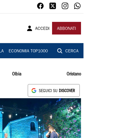
ACCEDI
ABBONATI
LA
ECONOMIA TOP1000
CERCA
Olbia
Oristano
SEGUICI SU
DISCOVER