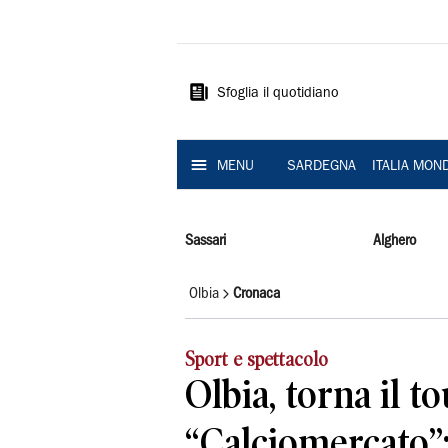
La
Nuova
Sardegna
Sfoglia il quotidiano
MENU
SARDEGNA
ITALIA MON
Sassari
Alghero
Olbia
Cronaca
Sport e spettacolo
Olbia, torna il to
“Calciomercato”: