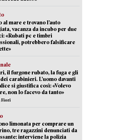
to
 al mare e trovano l’auto
giata, vacanza da incubo per due
i: «Rubati pc e timbri
ssionali, potrebbero falsificare
ette»
unale
ri, il furgone rubato, la fuga e gli
 dei carabinieri. L’uomo davanti
dice si giustifica così: «Volevo
re, non lo facevo da tanto»
 Fiori
so
ono limonata per comprare un
ino, tre ragazzini denunciati da
ssante: interviene la polizia