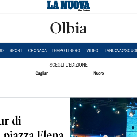
Olbia
DO
SPORT
CRONACA
TEMPO LIBERO
VIDEO
LANUOVA@SCUO
SCEGLI L'EDIZIONE
Cagliari
Nuoro
ur di
 piazza Elena