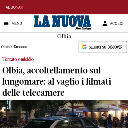
La
ABBONATI
Nuova
MENU
ACCEDI
Sardegna
Olbia
Olbia
Cronaca
SEGUICI SU
DISCOVER
Tentato omicidio
Olbia, accoltellamento sul
lungomare: al vaglio i filmati
delle telecamere