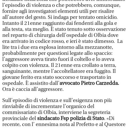
l’episodio di violenza o che potrebbero, comunque,
fornire agli investigatori elementi utili per risalire
all’autore del gesto. Si indaga per tentato omicidio.
Intanto il 21enne raggiunto dai fendenti alla gola e
alla testa, sta meglio. È stato tenuto sotto osservazione
nel reparto di chirurgia dell’ospedale di Olbia dove
era arrivato in codice rosso, e ieri è stato dimesso. La
lite tra i due era esplosa intorno alla mezzanotte,
probabilmente per questioni legate allo spaccio:
l’aggressore aveva tirato fuori il coltello e lo aveva
colpito con violenza. Il 21enne era crollato a terra,
sanguinante, mentre l’accoltellatore era fuggito. Il
giovane ferito era stato soccorso e trasportato in
ospedale. È assistito dall’
avvocato Pietro Carzedda.
Ora è caccia all’aggressore.
Sull’episodio di violenza e sull’esigenza non più
rinviabile di incrementare l’organico del
commissariato di Olbia, interviene la segreteria
provinciale del
sindacato Fsp polizia di Stato
. «Di
recente, con l’ ennesima nota al Prefetto e al Questore