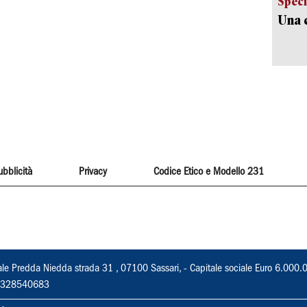
Speci
Una c
ubblicità
Privacy
Codice Etico e Modello 231
ale Predda Niedda strada 31 , 07100 Sassari, - Capitale sociale Euro 6.000.
 02328540683