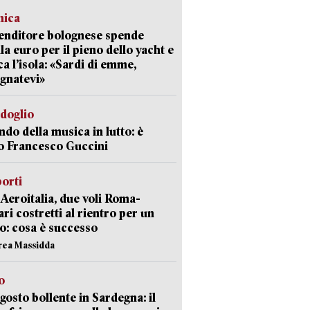
mica
enditore bolognese spende
la euro per il pieno dello yacht e
ca l’isola: «Sardi di emme,
gnatevi»
rdoglio
ndo della musica in lutto: è
o Francesco Guccini
orti
Aeroitalia, due voli Roma-
ari costretti al rientro per un
o: cosa è successo
rea Massidda
o
gosto bollente in Sardegna: il