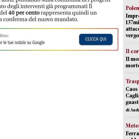
to degli interventi già programmati Il
Pole
 del
40 per cento
rappresenta quindi un
Impr
 la conferma del nuovo mandato.
137mi
attac
vergo
itmo:
CLICCA QUI
r le tue notizie su Google
Il co
Il mo
mort
Trasp
Caos 
Cagli
guast
di And
Mete
Ferra