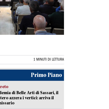
1 MINUTI DI LETTURA
Primo Piano
creto
emia di Belle Arti di Sassari, il
tero azzera i vertici: arriva il
issario