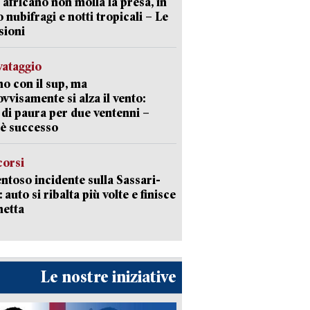
 africano non molla la presa, in
o nubifragi e notti tropicali – Le
sioni
lvataggio
o con il sup, ma
vvisamente si alza il vento:
 di paura per due ventenni –
è successo
corsi
ntoso incidente sulla Sassari-
 auto si ribalta più volte e finisce
netta
Le nostre iniziative