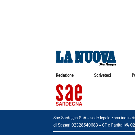
Redazione
Scriveteci
P
Sae Sardegna SpA – sede legale Zona industri
di Sassari 02328540683 – CF e Partita IVA