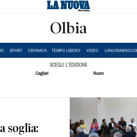
Olbia
DO
SPORT
CRONACA
TEMPO LIBERO
VIDEO
LANUOVA@SCUO
SCEGLI L'EDIZIONE
Cagliari
Nuoro
a soglia: