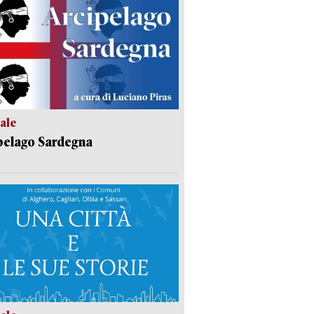
ale
pelago Sardegna