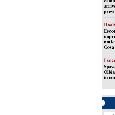
caldo
arriv
previ
Il sa
Escon
impro
notte
Cosa 
I soc
Spave
Olbia:
in cu