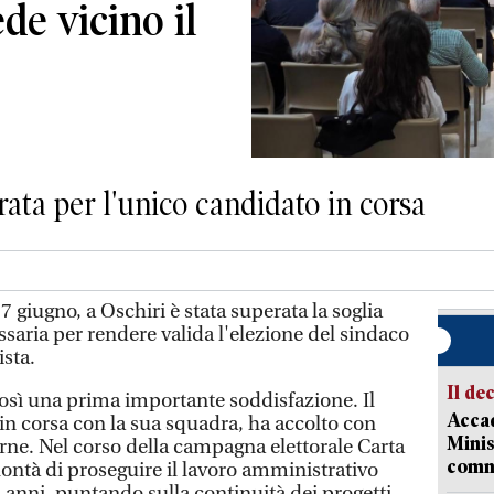
de vicino il
ata per l'unico candidato in corsa
 7 giugno, a Oschiri è stata superata la soglia
saria per rendere valida l'elezione del sindaco
ista.
Il de
così una prima importante soddisfazione. Il
Accad
in corsa con la sua squadra, ha accolto con
Minis
urne. Nel corso della campagna elettorale Carta
comm
olontà di proseguire il lavoro amministrativo
i anni, puntando sulla continuità dei progetti