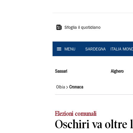
La
Nuova
Sardegna
Sfoglia il quotidiano
MENU
SARDEGNA
ITALIA MON
Sassari
Alghero
Olbia
Cronaca
Elezioni comunali
Oschiri va oltre l