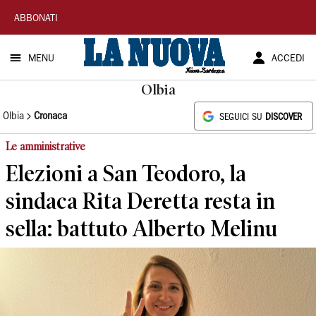
La
ABBONATI
Nuova
MENU
ACCEDI
Sardegna
Olbia
Olbia
Cronaca
SEGUICI SU
DISCOVER
Le amministrative
Elezioni a San Teodoro, la
sindaca Rita Deretta resta in
sella: battuto Alberto Melinu