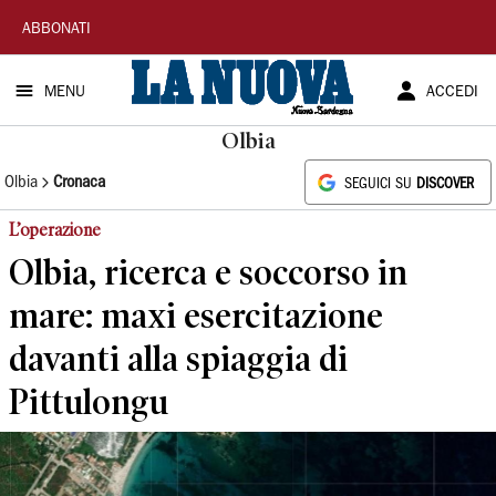
La
ABBONATI
Nuova
MENU
ACCEDI
Sardegna
Olbia
Olbia
Cronaca
SEGUICI SU
DISCOVER
L’operazione
Olbia, ricerca e soccorso in
mare: maxi esercitazione
davanti alla spiaggia di
Pittulongu