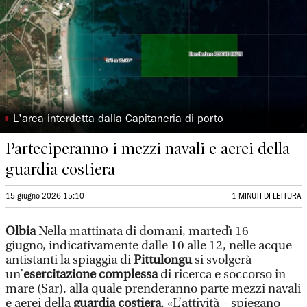
◗
L'area interdetta dalla Capitaneria di porto
Parteciperanno i mezzi navali e aerei della
guardia costiera
15 giugno 2026 15:10
1 MINUTI DI LETTURA
Olbia
Nella mattinata di domani, martedì 16
giugno, indicativamente dalle 10 alle 12, nelle acque
antistanti la spiaggia di
Pittulongu
si svolgerà
un’
esercitazione complessa
di ricerca e soccorso in
mare (Sar), alla quale prenderanno parte mezzi navali
e aerei della
guardia costiera
. «L’attività – spiegano