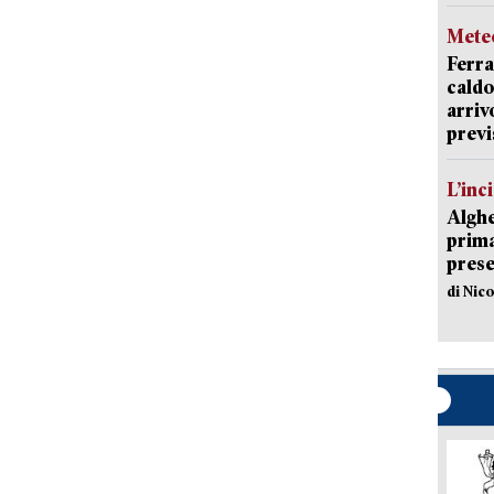
Mete
Ferra
caldo
arriv
previ
L’inc
Alghe
prima 
prese
di Nic