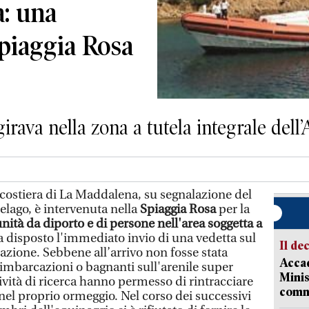
a: una
piaggia Rosa
rava nella zona a tutela integrale dell
costiera di La Maddalena, su segnalazione del
elago, è intervenuta nella
Spiaggia Rosa
per la
ità da diporto e di persone nell'area soggetta a
a disposto l'immediato invio di una vedetta sul
Il de
tuazione. Sebbene all’arrivo non fosse stata
Accad
 imbarcazioni o bagnanti sull'arenile super
Minis
tività di ricerca hanno permesso di rintracciare
comm
nel proprio ormeggio. Nel corso dei successivi