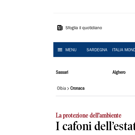
La
Nuova
Sardegna
Sfoglia il quotidiano
MENU
SARDEGNA
ITALIA MON
Sassari
Alghero
Olbia
Cronaca
La protezione dell’ambiente
I cafoni dell’est