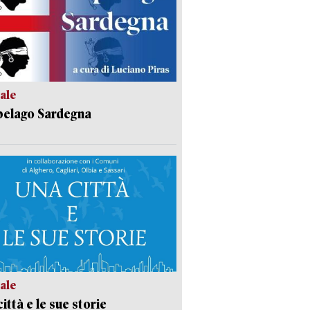
ale
pelago Sardegna
ale
ittà e le sue storie