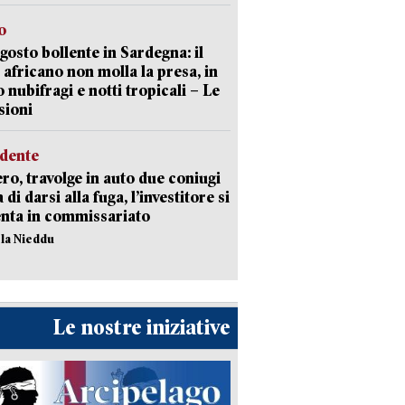
o
gosto bollente in Sardegna: il
 africano non molla la presa, in
o nubifragi e notti tropicali – Le
sioni
idente
ro, travolge in auto due coniugi
di darsi alla fuga, l’investitore si
nta in commissariato
ola Nieddu
Le nostre iniziative