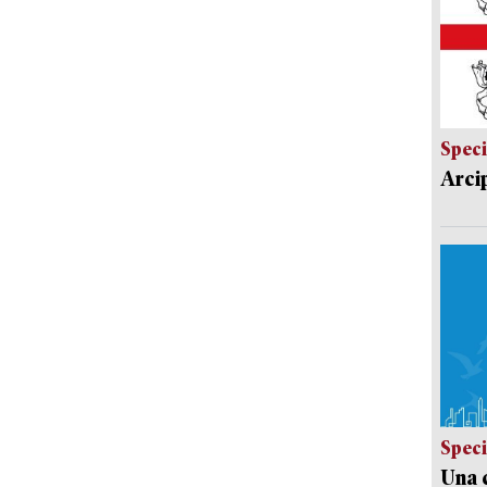
Speci
Arci
Speci
Una c