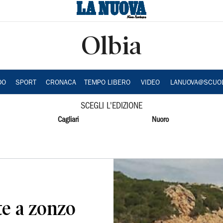
Olbia
DO
SPORT
CRONACA
TEMPO LIBERO
VIDEO
LANUOVA@SCUO
SCEGLI L'EDIZIONE
Cagliari
Nuoro
ate a zonzo