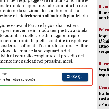
ri dell'equipaggio si è rifiutato di fornire le
onale militare operante. Tale condotta ha reso
Il co
nto nella stazione dei carabinieri di La
Il mo
azione e il deferimento all’autorità giudiziaria
.
mort
ione estiva, il Parco e la guardia costiera
Pole
to per intervenire in modo tempestivo a tutela
to equilibrio delle aree di maggior pregio
Impr
to nei confronti di quelle condotte irrispettose
137mi
ostiero. I cafoni dell’estate, insomma. Al fine
attac
uizione del mare e la salvaguardia del
vergo
ività di controllo congiunte e il presidio del
rmente intensificati nei prossimi mesi.
Il tr
Vesti
itmo:
osped
CLICCA QUI
r le tue notizie su Google
L’em
È all
casi 
di Cat