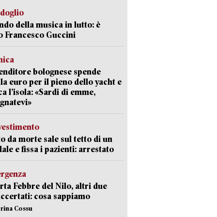
rdoglio
ndo della musica in lutto: è
o Francesco Guccini
mica
enditore bolognese spende
la euro per il pieno dello yacht e
ca l’isola: «Sardi di emme,
gnatevi»
avestimento
to da morte sale sul tetto di un
ale e fissa i pazienti: arrestato
ergenza
erta Febbre del Nilo, altri due
accertati: cosa sappiamo
erina Cossu