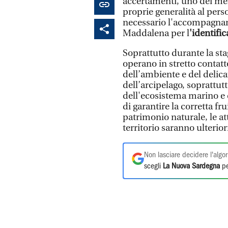
accertamenti, uno dei memb
proprie generalità al pers
necessario l'accompagname
Maddalena per l
'identific
Soprattutto durante la stag
operano in stretto contat
dell’ambiente e del delica
dell’arcipelago, soprattut
dell'ecosistema marino e c
di garantire la corretta fr
patrimonio naturale, le att
territorio saranno ulterio
Non lasciare decidere l'algor
scegli
La Nuova Sardegna
pe