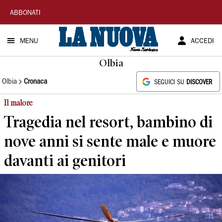
La
ABBONATI
Nuova
MENU
ACCEDI
Sardegna
Olbia
Olbia
Cronaca
SEGUICI SU
DISCOVER
Il malore
Tragedia nel resort, bambino di
nove anni si sente male e muore
davanti ai genitori