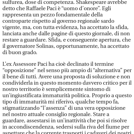
sulfurea, dose di competenza. Shakespeare avrebbe
detto che Raffaele Paci è “uomo d’onore”. Egli
rappresenta un pezzo fondamentale della
controparte rispetto al governo regionale sardo
vigente, ma, con tutta evidenza, ha accettato la sfida,
lanciata anche dalle pagine di questo giornale, di non
restare a guardare. Sfida, e conseguente apertura, che
il governatore Solinas, opportunamente, ha accettato
di buon grado.
L’ex Assessore Paci ha cioè declinato il termine
“opposizione” nel senso più ampio di “alternativa” per
il bene di tutti. Avere una proposta di soluzione e non
condividerla in questo momento davvero critico per il
nostro territorio è semplicemente sintomo di
un’ingiustificata immaturità politica. Proprio a questo
tipo di immaturità mi riferivo, qualche tempo fa,
stigmatizzando “l’assenza” di una vera opposizione
nel nostro attuale consiglio regionale. Stare a
guardare, assestarsi in un’inattività che poi si risolve
in accondiscendenza, sedersi sulla riva del fiume per
aspettare che la corrente trasporti i cadaveri dei nostri