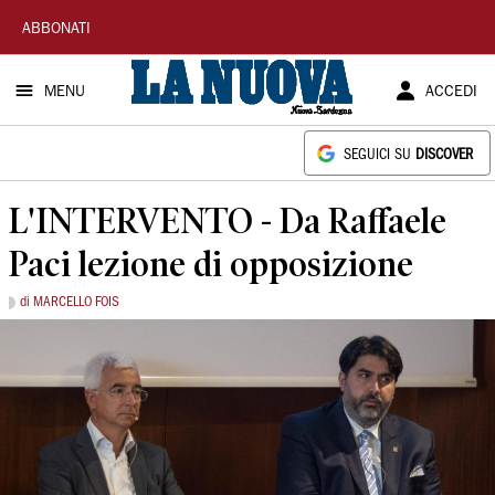
La
ABBONATI
Nuova
MENU
ACCEDI
Sardegna
SEGUICI SU
DISCOVER
L'INTERVENTO - Da Raffaele
Paci lezione di opposizione
di MARCELLO FOIS