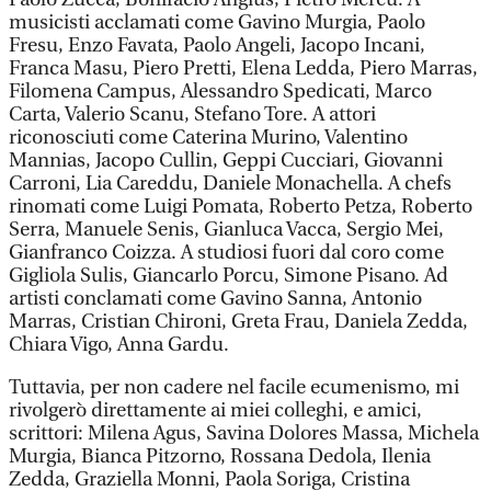
musicisti acclamati come Gavino Murgia, Paolo
Fresu, Enzo Favata, Paolo Angeli, Jacopo Incani,
Franca Masu, Piero Pretti, Elena Ledda, Piero Marras,
Filomena Campus, Alessandro Spedicati, Marco
Carta, Valerio Scanu, Stefano Tore. A attori
riconosciuti come Caterina Murino, Valentino
Mannias, Jacopo Cullin, Geppi Cucciari, Giovanni
Carroni, Lia Careddu, Daniele Monachella. A chefs
rinomati come Luigi Pomata, Roberto Petza, Roberto
Serra, Manuele Senis, Gianluca Vacca, Sergio Mei,
Gianfranco Coizza. A studiosi fuori dal coro come
Gigliola Sulis, Giancarlo Porcu, Simone Pisano. Ad
artisti conclamati come Gavino Sanna, Antonio
Marras, Cristian Chironi, Greta Frau, Daniela Zedda,
Chiara Vigo, Anna Gardu.
Tuttavia, per non cadere nel facile ecumenismo, mi
rivolgerò direttamente ai miei colleghi, e amici,
scrittori: Milena Agus, Savina Dolores Massa, Michela
Murgia, Bianca Pitzorno, Rossana Dedola, Ilenia
Zedda, Graziella Monni, Paola Soriga, Cristina