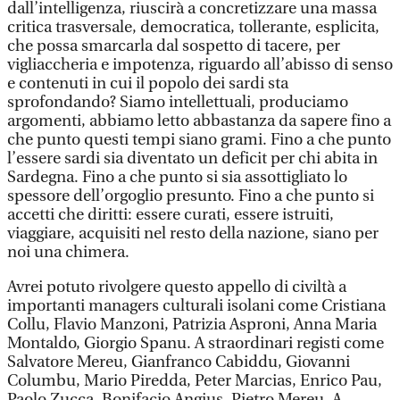
dall’intelligenza, riuscirà a concretizzare una massa
critica trasversale, democratica, tollerante, esplicita,
che possa smarcarla dal sospetto di tacere, per
vigliaccheria e impotenza, riguardo all’abisso di senso
e contenuti in cui il popolo dei sardi sta
sprofondando? Siamo intellettuali, produciamo
argomenti, abbiamo letto abbastanza da sapere fino a
che punto questi tempi siano grami. Fino a che punto
l’essere sardi sia diventato un deficit per chi abita in
Sardegna. Fino a che punto si sia assottigliato lo
spessore dell’orgoglio presunto. Fino a che punto si
accetti che diritti: essere curati, essere istruiti,
viaggiare, acquisiti nel resto della nazione, siano per
noi una chimera.
Avrei potuto rivolgere questo appello di civiltà a
importanti managers culturali isolani come Cristiana
Collu, Flavio Manzoni, Patrizia Asproni, Anna Maria
Montaldo, Giorgio Spanu. A straordinari registi come
Salvatore Mereu, Gianfranco Cabiddu, Giovanni
Columbu, Mario Piredda, Peter Marcias, Enrico Pau,
Paolo Zucca, Bonifacio Angius, Pietro Mereu. A