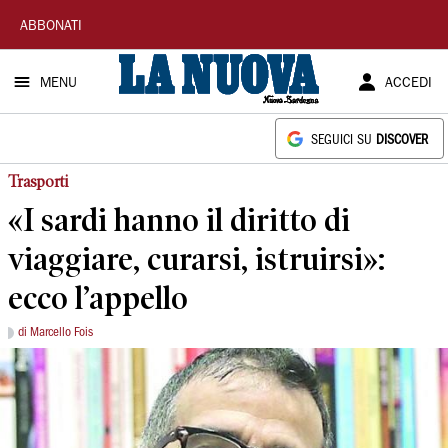
La
ABBONATI
Nuova
MENU
ACCEDI
Sardegna
SEGUICI SU
DISCOVER
Trasporti
«I sardi hanno il diritto di
viaggiare, curarsi, istruirsi»:
ecco l’appello
di Marcello Fois