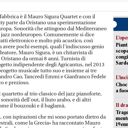
abbrica è il Mauro Sigura Quartet e con il
ity parte da Oristano una sperimentazione
uropa. Sonorità che attingono dal Mediterraneo
el jazz nordeuropeo. Comunemente si dice
L’ope
atti elettronico e molto più acustico, così
Piant
da avere pochi esempi, quali l’indiscusso genio
scope
ideatore, Mauro Sigura, è un chitarrista di
congi
a Oristano da ormai 8 anni. Turnista di
Sarde
ogetto indipendente degli Agricantus, nel 2013
rogetto musicale tutto suo e insieme ai tre
sandro Cao, Tancredi Emmi e Gianfranco Fedele
L’inc
o e prezioso.
Choc 
a fuo
quartetto al trio classico del jazz pianoforte,
onorità dell'out, il liuto arabo, e di altri
Il d
me il bouzouki e il baglamà.
Trage
oi, con ispirazioni che mi sono portato dietro da
mentr
cestrali, come la Grecia» ha raccontato Mauro
19en