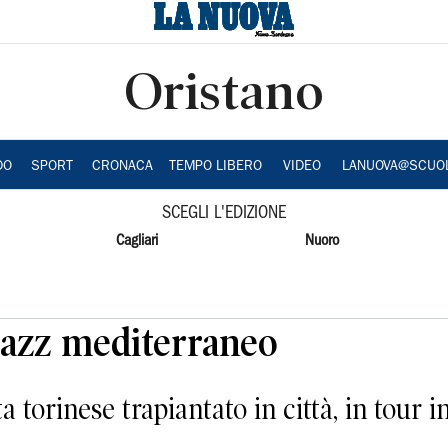
Oristano
DO
SPORT
CRONACA
TEMPO LIBERO
VIDEO
LANUOVA@SCUO
SCEGLI L'EDIZIONE
Cagliari
Nuoro
jazz mediterraneo
 torinese trapiantato in città, in tour i