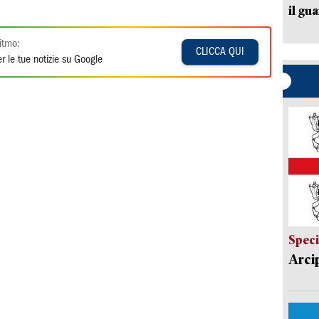
il gu
itmo:
CLICCA QUI
r le tue notizie su Google
Speci
Arci