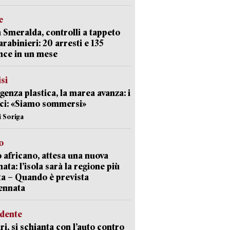
e
 Smeralda, controlli a tappeto
arabinieri: 20 arresti e 135
nce in un mese
isi
enza plastica, la marea avanza: i
ci: «Siamo sommersi»
i Soriga
o
 africano, attesa una nuova
ata: l’isola sarà la regione più
ta – Quando è prevista
ennata
idente
ri, si schianta con l’auto contro