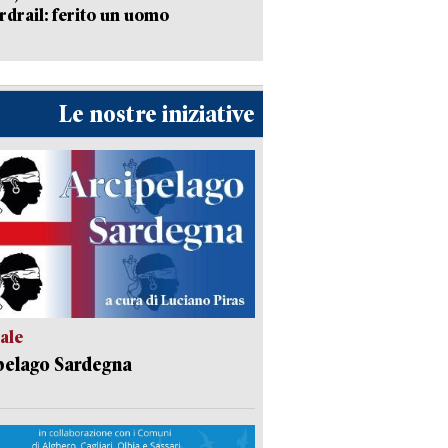
ardrail: ferito un uomo
Le nostre iniziative
ale
pelago Sardegna