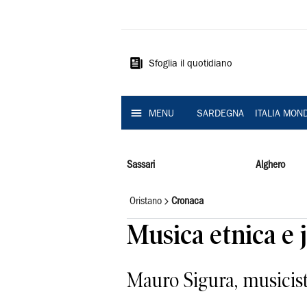
La
Nuova
Sardegna
Sfoglia il quotidiano
MENU
SARDEGNA
ITALIA MON
Sassari
Alghero
Oristano
Cronaca
Musica etnica e 
Mauro Sigura, musicista