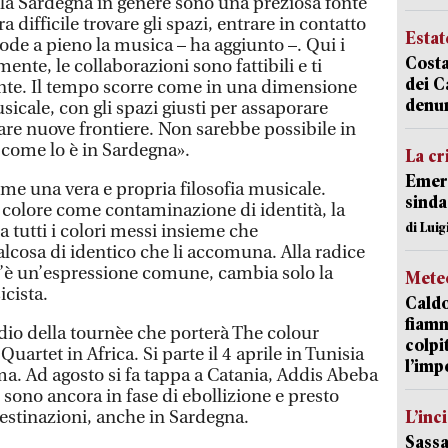
e la Sardegna in genere sono una preziosa fonte
a difficile trovare gli spazi, entrare in contatto
Estat
gode a pieno la musica – ha aggiunto –. Qui i
Costa
mente, le collaborazioni sono fattibili e ti
dei C
te. Il tempo scorre come in una dimensione
denu
icale, con gli spazi giusti per assaporare
are nuove frontiere. Non sarebbe possibile in
a come lo è in Sardegna».
La cr
Emerg
me una vera e propria filosofia musicale.
sinda
i colore come contaminazione di identità, la
di Luig
 tutti i colori messi insieme che
cosa di identico che li accomuna. Alla radice
c’è un’espressione comune, cambia solo la
Mete
cista.
Caldo
fiamm
rdio della tournèe che porterà The colour
colpi
uartet in Africa. Si parte il 4 aprile in Tunisia
l’imp
oma. Ad agosto si fa tappa a Catania, Addis Abeba
r sono ancora in fase di ebollizione e presto
estinazioni, anche in Sardegna.
L’inc
Sassa