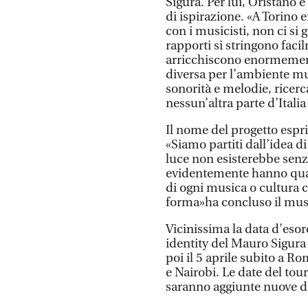
Sigura. Per lui, Oristano 
di ispirazione. «A Torino er
con i musicisti, non ci si 
rapporti si stringono facil
arricchiscono enormemen
diversa per l’ambiente mus
sonorità e melodie, ricerc
nessun’altra parte d’Itali
Il nome del progetto espri
«Siamo partiti dall’idea d
luce non esisterebbe senza
evidentemente hanno qual
di ogni musica o cultura 
forma»ha concluso il musi
Vicinissima la data d’eso
identity del Mauro Sigura Q
poi il 5 aprile subito a R
e Nairobi. Le date del tou
saranno aggiunte nuove d